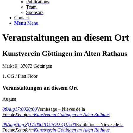
Publications
Team
Sponsors
Contact
Menu
Menu
Veranstaltungen an diesem Ort
Kunstverein Göttingen im Alten Rathaus
Markt 9 | 37073 Göttingen
1. OG / First Floor
Veranstaltungen an diesem Ort
August
08
Aug
17:00
20:00
Vernissage – Nieves de la
Fuente
Xenoform
Kunstverein Göttingen im Alten Rathaus
08
Aug
(Aug 8)
17:00
04
Okt
(Okt 4)
15:00
Exhibition – Nieves de la
Fuente
Xenoform
Kunstverein Göttingen im Alten Rathaus