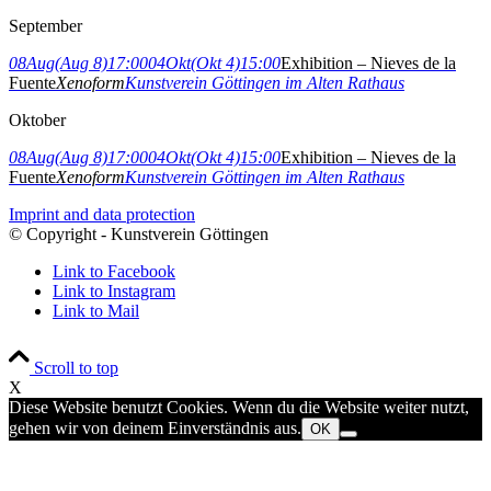
September
08
Aug
(Aug 8)
17:00
04
Okt
(Okt 4)
15:00
Exhibition – Nieves de la
Fuente
Xenoform
Kunstverein Göttingen im Alten Rathaus
Oktober
08
Aug
(Aug 8)
17:00
04
Okt
(Okt 4)
15:00
Exhibition – Nieves de la
Fuente
Xenoform
Kunstverein Göttingen im Alten Rathaus
Imprint and data protection
© Copyright - Kunstverein Göttingen
Link to Facebook
Link to Instagram
Link to Mail
Scroll to top
X
Diese Website benutzt Cookies. Wenn du die Website weiter nutzt,
gehen wir von deinem Einverständnis aus.
OK