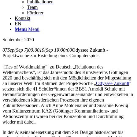
Publikationen
Team
Förderer
Kontakt
EN
Menü
Menü
September 2020
07
Sep
(Sep 7)
00:00
19
(Sep 19)
00:00
Odyssee Zukunft -
Projektwoche zur Erstellung eines Computerspiels
„Ties of Worldmaking“, zu Deutsch „Relationen des
Weltenmachens“, ist das Jahresmotto des Kunstvereins Göttingen
2020 und beschäftigt sich mit den Möglichkeiten der Mitgestaltung
an unserer Welt. Im Rahmen der Projektwoche „
Odyssee Zukunft
“
setzten sich die 41 Schüler*innen der BBS1 Arnoldi Schule mit
Herausforderungen der Gegenwart auseinander und entwickelten in
verschiedenen künstlerischen Prozessen ihre eigenen
Zukunftsversionen. Auch Anne Moldenauer und Susanne Köwig
vom Kulturzentrum KAZ (Göttinger Kommunikations- und
Aktionszentrum) waren bei der Konzeption und Durchführung
wieder mit dabei.
In der Auseinandersetzung mit dem Set-Design historischer bis