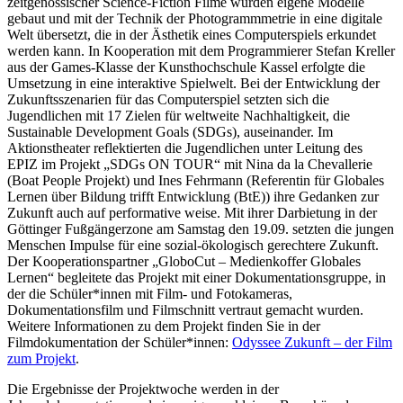
zeitgenössischer Science-Fiction Filme wurden eigene Modelle
gebaut und mit der Technik der Photogrammmetrie in eine digitale
Welt übersetzt, die in der Ästhetik eines Computerspiels erkundet
werden kann. In Kooperation mit dem Programmierer Stefan Kreller
aus der Games-Klasse der Kunsthochschule Kassel erfolgte die
Umsetzung in eine interaktive Spielwelt. Bei der Entwicklung der
Zukunftsszenarien für das Computerspiel setzten sich die
Jugendlichen mit 17 Zielen für weltweite Nachhaltigkeit, die
Sustainable Development Goals (SDGs), auseinander. Im
Aktionstheater reflektierten die Jugendlichen unter Leitung des
EPIZ im Projekt „SDGs ON TOUR“ mit Nina da la Chevallerie
(Boat People Projekt) und Ines Fehrmann (Referentin für Globales
Lernen über Bildung trifft Entwicklung (BtE)) ihre Gedanken zur
Zukunft auch auf performative weise. Mit ihrer Darbietung in der
Göttinger Fußgängerzone am Samstag den 19.09. setzten die jungen
Menschen Impulse für eine sozial-ökologisch gerechtere Zukunft.
Der Kooperationspartner „GloboCut – Medienkoffer Globales
Lernen“ begleitete das Projekt mit einer Dokumentationsgruppe, in
der die Schüler*innen mit Film- und Fotokameras,
Dokumentationsfilm und Filmschnitt vertraut gemacht wurden.
Weitere Informationen zu dem Projekt finden Sie in der
Filmdokumentation der Schüler*innen:
Odyssee Zukunft – der Film
zum Projekt
.
Die Ergebnisse der Projektwoche werden in der