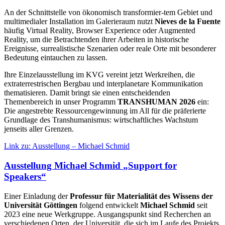
An der Schnittstelle von ökonomisch transformier-tem Gebiet und
multimedialer Installation im Galerieraum nutzt
Nieves de la Fuente
häufig Virtual Reality, Browser Experience oder Augmented
Reality, um die Betrachtenden ihrer Arbeiten in historische
Ereignisse, surrealistische Szenarien oder reale Orte mit besonderer
Bedeutung eintauchen zu lassen.
Ihre Einzelausstellung im KVG vereint jetzt Werkreihen, die
extraterrestrischen Bergbau und interplanetare Kommunikation
thematisieren. Damit bringt sie einen entscheidenden
Themenbereich in unser Programm
TRANSHUMAN 2026
ein:
Die angestrebte Ressourcengewinnung im All für die präferierte
Grundlage des Transhumanismus: wirtschaftliches Wachstum
jenseits aller Grenzen.
Link zu: Ausstellung – Michael Schmid
Ausstellung Michael Schmid
„
Support for
Speakers
“
Einer Einladung der
Professur für Materialität des Wissens der
Universität Göttingen
folgend entwickelt
Michael Schmid
seit
2023 eine neue Werkgruppe. Ausgangspunkt sind Recherchen an
verschiedenen Orten. der Universität, die sich im Laufe des Projekts