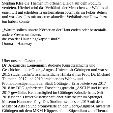
Stephan Klee die Themen im offenen Dialog auf dem Podium
vertiefen. Hierbei wird das Verhältnis der Menschen zur Wildnis als
einen Ort mit erhöhten Transformationspotentials im Fokus stehen
und was das alles mit unserem aktuellen Verhältnis zur Umwelt zu
tun haben könnte.
„Warum sollten unsere Körper an der Haut enden oder bestenfalls
andere Wesen umfassen,
die von der Haut eingekapselt sind?“
Donna J. Haraway
Über unseren Gastexperten:
Dr. Alexander Leinemann
studierte Kunstgeschichte und
Geschichte an der Georg-August-Universität Göttingen und war seit
2015 studentische/wissenschaftliche Hilfskraft für Prof. Dr. Michael
Thimann. 2017 und 2019 erhielt er das Wohn- und
Promotionsstipendium der Stadt Göttingen. Er arbeitete von 2017–
2018 im DFG geförderten Forschungsprojekt „ASCH“ und ist seit
2017 gewähltes Beiratsmitglied im Göttinger Künstlerhaus. Seit
2018 ist er als freier wissenschaftlicher Mitarbeiter im Sprengel
Museum Hannover tätig. Das Studium schloss er 2019 mit dem
Master of Arts ab und promovierte an der Georg-August-Universität
Göttingen mit dem MKM Küppersmühle-Stipendium zum Thema: