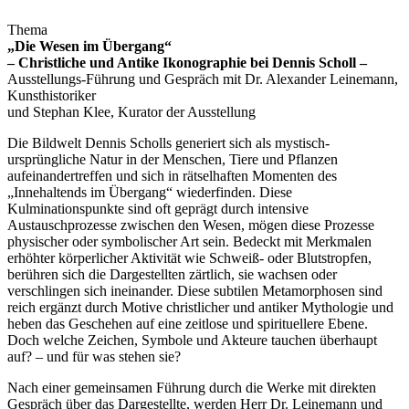
Thema
„Die Wesen im Übergang“
– Christliche und Antike Ikonographie bei Dennis Scholl –
Ausstellungs-Führung und Gespräch mit Dr. Alexander Leinemann,
Kunsthistoriker
und Stephan Klee, Kurator der Ausstellung
Die Bildwelt Dennis Scholls generiert sich als mystisch-
ursprüngliche Natur in der Menschen, Tiere und Pflanzen
aufeinandertreffen und sich in rätselhaften Momenten des
„Innehaltends im Übergang“ wiederfinden. Diese
Kulminationspunkte sind oft geprägt durch intensive
Austauschprozesse zwischen den Wesen, mögen diese Prozesse
physischer oder symbolischer Art sein. Bedeckt mit Merkmalen
erhöhter körperlicher Aktivität wie Schweiß- oder Blutstropfen,
berühren sich die Dargestellten zärtlich, sie wachsen oder
verschlingen sich ineinander. Diese subtilen Metamorphosen sind
reich ergänzt durch Motive christlicher und antiker Mythologie und
heben das Geschehen auf eine zeitlose und spirituellere Ebene.
Doch welche Zeichen, Symbole und Akteure tauchen überhaupt
auf? – und für was stehen sie?
Nach einer gemeinsamen Führung durch die Werke mit direkten
Gespräch über das Dargestellte, werden Herr Dr. Leinemann und