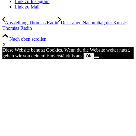
Link zu Instagram
Link zu Mail
Ausstellung Thomias Radin
Der Lange Nachmittag der Kunst:
Thomias Radin
Nach oben scrollen
X
Diese Website benutzt Cookies. Wenn du die Website weiter nutzt,
gehen wir von deinem Einverständnis aus.
OK