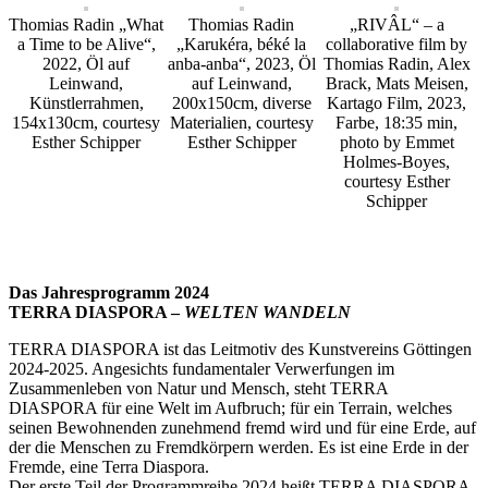
Thomias Radin „What
Thomias Radin
„RIVÂL“ – a
a Time to be Alive“,
„Karukéra, béké la
collaborative film by
2022, Öl auf
anba-anba“, 2023, Öl
Thomias Radin, Alex
Leinwand,
auf Leinwand,
Brack, Mats Meisen,
Künstlerrahmen,
200x150cm, diverse
Kartago Film, 2023,
154x130cm, courtesy
Materialien, courtesy
Farbe, 18:35 min,
Esther Schipper
Esther Schipper
photo by Emmet
Holmes-Boyes,
courtesy Esther
Schipper
Das Jahresprogramm 2024
TERRA DIASPORA –
WELTEN WANDELN
TERRA DIASPORA ist das Leitmotiv des Kunstvereins Göttingen
2024-2025. Angesichts fundamentaler Verwerfungen im
Zusammenleben von Natur und Mensch, steht TERRA
DIASPORA für eine Welt im Aufbruch; für ein Terrain, welches
seinen Bewohnenden zunehmend fremd wird und für eine Erde, auf
der die Menschen zu Fremdkörpern werden. Es ist eine Erde in der
Fremde, eine Terra Diaspora.
Der erste Teil der Programmreihe 2024 heißt TERRA DIASPORA