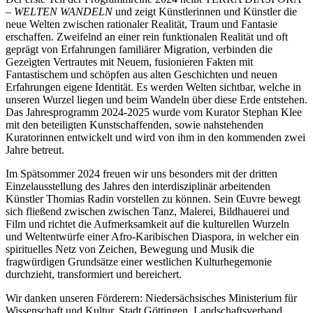
–
WELTEN WANDELN
und zeigt Künstlerinnen und Künstler die
neue Welten zwischen rationaler Realität, Traum und Fantasie
erschaffen. Zweifelnd an einer rein funktionalen Realität und oft
geprägt von Erfahrungen familiärer Migration, verbinden die
Gezeigten Vertrautes mit Neuem, fusionieren Fakten mit
Fantastischem und schöpfen aus alten Geschichten und neuen
Erfahrungen eigene Identität. Es werden Welten sichtbar, welche in
unseren Wurzel liegen und beim Wandeln über diese Erde entstehen.
Das Jahresprogramm 2024-2025 wurde vom Kurator Stephan Klee
mit den beteiligten Kunstschaffenden, sowie nahstehenden
Kuratorinnen entwickelt und wird von ihm in den kommenden zwei
Jahre betreut.
Im Spätsommer 2024 freuen wir uns besonders mit der dritten
Einzelausstellung des Jahres den interdisziplinär arbeitenden
Künstler Thomias Radin vorstellen zu können. Sein Œuvre bewegt
sich fließend zwischen zwischen Tanz, Malerei, Bildhauerei und
Film und richtet die Aufmerksamkeit auf die kulturellen Wurzeln
und Weltentwürfe einer Afro-Karibischen Diaspora, in welcher ein
spirituelles Netz von Zeichen, Bewegung und Musik die
fragwürdigen Grundsätze einer westlichen Kulturhegemonie
durchzieht, transformiert und bereichert.
Wir danken unseren Förderern: Niedersächsisches Ministerium für
Wissenschaft und Kultur, Stadt Göttingen, Landschaftsverband