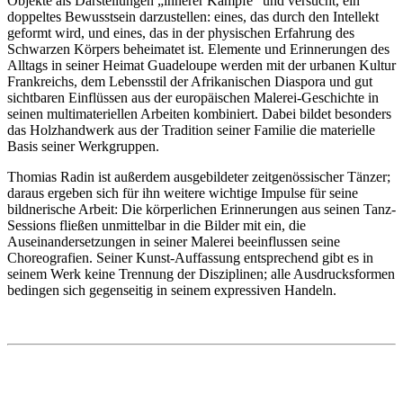
Objekte als Darstellungen „innerer Kämpfe“ und versucht, ein
doppeltes Bewusstsein darzustellen: eines, das durch den Intellekt
geformt wird, und eines, das in der physischen Erfahrung des
Schwarzen Körpers beheimatet ist. Elemente und Erinnerungen des
Alltags in seiner Heimat Guadeloupe werden mit der urbanen Kultur
Frankreichs, dem Lebensstil der Afrikanischen Diaspora und gut
sichtbaren Einflüssen aus der europäischen Malerei-Geschichte in
seinen multimateriellen Arbeiten kombiniert. Dabei bildet besonders
das Holzhandwerk aus der Tradition seiner Familie die materielle
Basis seiner Werkgruppen.
Thomias Radin ist außerdem ausgebildeter zeitgenössischer Tänzer;
daraus ergeben sich für ihn weitere wichtige Impulse für seine
bildnerische Arbeit: Die körperlichen Erinnerungen aus seinen Tanz-
Sessions fließen unmittelbar in die Bilder mit ein, die
Auseinandersetzungen in seiner Malerei beeinflussen seine
Choreografien. Seiner Kunst-Auffassung entsprechend gibt es in
seinem Werk keine Trennung der Disziplinen; alle Ausdrucksformen
bedingen sich gegenseitig in seinem expressiven Handeln.