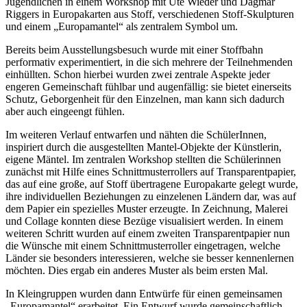
Jugendlichen in einem Workshop mit Ute Wieder und Dagmar
Riggers in Europakarten aus Stoff, verschiedenen Stoff-Skulpturen
und einem „Europamantel“ als zentralem Symbol um.
Bereits beim Ausstellungsbesuch wurde mit einer Stoffbahn
performativ experimentiert, in die sich mehrere der Teilnehmenden
einhüllten. Schon hierbei wurden zwei zentrale Aspekte jeder
engeren Gemeinschaft fühlbar und augenfällig: sie bietet einerseits
Schutz, Geborgenheit für den Einzelnen, man kann sich dadurch
aber auch eingeengt fühlen.
Im weiteren Verlauf entwarfen und nähten die SchülerInnen,
inspiriert durch die ausgestellten Mantel-Objekte der Künstlerin,
eigene Mäntel. Im zentralen Workshop stellten die Schülerinnen
zunächst mit Hilfe eines Schnittmusterrollers auf Transparentpapier,
das auf eine große, auf Stoff übertragene Europakarte gelegt wurde,
ihre individuellen Beziehungen zu einzelenen Ländern dar, was auf
dem Papier ein spezielles Muster erzeugte. In Zeichnung, Malerei
und Collage konnten diese Bezüge visualisiert werden. In einem
weiteren Schritt wurden auf einem zweiten Transparentpapier nun
die Wünsche mit einem Schnittmusterroller eingetragen, welche
Länder sie besonders interessieren, welche sie besser kennenlernen
möchten. Dies ergab ein anderes Muster als beim ersten Mal.
In Kleingruppen wurden dann Entwürfe für einen gemeinsamen
„Europamantel“ erarbeitet. Ein Entwurf wurde gemeinschaftlich