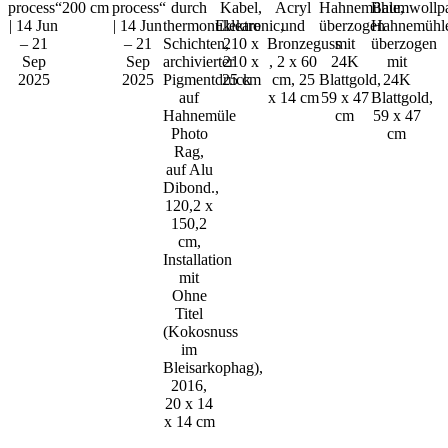
process“
200 cm
process“
durch
Kabel,
Acryl
Hahnemühle,
Baumwollpa
| 14 Jun
| 14 Jun
thermonukleare
Elektronic,
und
überzogen
Hahnemühl
– 21
– 21
Schichten,
210 x
Bronzeguss
mit
überzogen
Sep
Sep
archivierter
210 x
, 2 x 60
24K
mit
2025
2025
Pigmentdruck
25 cm
cm, 25
Blattgold,
24K
auf
x 14 cm
59 x 47
Blattgold,
Hahnemüle
cm
59 x 47
Photo
cm
Rag,
auf Alu
Dibond.,
120,2 x
150,2
cm,
Installation
mit
Ohne
Titel
(Kokosnuss
im
Bleisarkophag),
2016,
20 x 14
x 14 cm