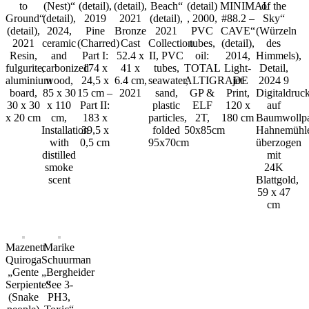
to
(Nest)“
(detail),
(detail),
Beach“
(detail)
MINIMAL
of the
Ground“
(detail),
2019
2021
(detail),
, 2000,
#88.2 –
Sky“
(detail),
2024,
Pine
Bronze
2021
PVC
CAVE“
(Würzeln
2021
ceramic
(Charred)
Cast
Collection
tubes,
(detail),
des
Resin,
and
Part I:
52.4 x
II, PVC
oil:
2014,
Himmels),
fulgurite,
carbonized
174 x
41 x
tubes,
TOTAL
Light-
Detail,
aluminium
wood,
24,5 x
6.4 cm,
seawater,
ALTIGRADE
jet
2024 9
board,
85 x 30
15 cm –
2021
sand,
GP &
Print,
Digitaldruc
30 x 30
x 110
Part II:
plastic
ELF
120 x
auf
x 20 cm
cm,
183 x
particles,
2T,
180 cm
Baumwollpa
Installation
39,5 x
folded
50x85cm
Hahnemühl
with
0,5 cm
95x70cm
überzogen
distilled
mit
smoke
24K
scent
Blattgold,
59 x 47
cm
Mazenett
Marike
Quiroga
Schuurman
„Gente
„Bergheider
Serpiente“
See 3-
(Snake
PH3,