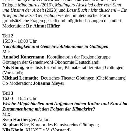
Trilogie
Minotaurus
(2019),
Mallingers Abschied oder vom Sinn
und Unsinn der Arbeit
(2023) und
Lasst Euch nicht täuschen! – Ein
Brief an die letzte Generation
werden in literarischer Form
grundsätzliche Fragen gestellt und mögliche Lösungen diskutiert.
Moderation:
Dr. Almut Hüfler
Teil 2
15:30 – 16:00 Uhr
Nachhaltigkeit und Gemeinwohlökonomie in Göttingen
Mit:
Annabel Konermann
, Koordinatorin der Regionalgruppe
Göttingen der Gemeinwohl-Ökonomie Deutschland;
Nils König
, Scientists for Future, Klimabeirat der Stadt Göttingen
(Vorstand);
Michael Letmathe
, Deutsches Theater Göttingen (Chefdramaturg)
Co-Moderation:
Johanna Meyer
Teil 3
16:00 – 16:45 Uhr
Welche Möglichkeiten und Aufgaben haben Kultur und Kunst im
Zusammenhang mit den Folgen der Klimakrise?
Mit:
Sven Hartberger
, Autor;
Stephan Klee
, Kurator des Kunstvereins Göttingen;
Nils König
, KUNST e.V. (Vorstand);