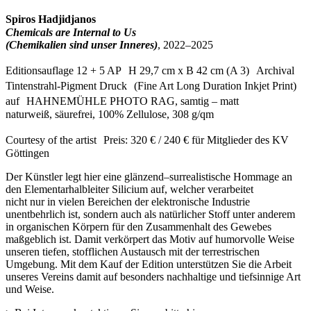
Spiros Hadjidjanos
Chemicals are Internal to Us
(Chemikalien sind unser Inneres)
, 2022–2025
Editionsauflage 12 + 5 AP H 29,7 cm x B 42 cm (A 3) Archival
Tintenstrahl-Pigment Druck (Fine Art Long Duration Inkjet Print)
auf HAHNEMÜHLE PHOTO RAG, samtig – matt
naturweiß, säurefrei, 100% Zellulose, 308 g/qm
Courtesy of the artist Preis: 320 € / 240 € für Mitglieder des KV
Göttingen
Der Künstler legt hier eine glänzend–surrealistische Hommage an
den Elementarhalbleiter Silicium auf, welcher verarbeitet
nicht nur in vielen Bereichen der elektronische Industrie
unentbehrlich ist, sondern auch als natürlicher Stoff unter anderem
in organischen Körpern für
den Zusammenhalt des Gewebes
maßgeblich ist. Damit verkörpert das Motiv auf humorvolle Weise
unseren tiefen, stofflichen Austausch mit der
terrestrischen
Umgebung. Mit dem Kauf der Edition unterstützen Sie die Arbeit
unseres Vereins damit auf besonders nachhaltige und tiefsinnige Art
und Weise.