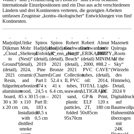
internationale Einzelpositionen und ein Duo aus acht verschiedenen
Ländern und drei Kontinenten vertreten, die gezeigten Arbeiten
umfassen Zeugnisse „kontra–ökologischer“ Entwicklungen von fünf
Kontinenten.
Marjolijn
Ulrike
Spiros
Spiros
Robert
Robert
Almut
Mazenett
Dijkman
Mohr
Hadjidjanos
Hadjidjanos
Gschwantner
Gschwantner
Linde
Quiroga
„Cloud
„Sheltered
„Unfolded“
„K_enn_ecot_t“
„North
„ERIKA0065“
„DIRTY
„Roots
to
(Nest)“
(detail),
(detail),
Beach“
(detail)
MINIMAL
of the
Ground“
(detail),
2019
2021
(detail),
, 2000,
#88.2 –
Sky“
(detail),
2024,
Pine
Bronze
2021
PVC
CAVE“
(Würzeln
2021
ceramic
(Charred)
Cast
Collection
tubes,
(detail),
des
Resin,
and
Part I:
52.4 x
II, PVC
oil:
2014,
Himmels),
fulgurite,
carbonized
174 x
41 x
tubes,
TOTAL
Light-
Detail,
aluminium
wood,
24,5 x
6.4 cm,
seawater,
ALTIGRADE
jet
2024 9
board,
85 x 30
15 cm –
2021
sand,
GP &
Print,
Digitaldruc
30 x 30
x 110
Part II:
plastic
ELF
120 x
auf
x 20 cm
cm,
183 x
particles,
2T,
180 cm
Baumwollpa
Installation
39,5 x
folded
50x85cm
Hahnemühl
with
0,5 cm
95x70cm
überzogen
distilled
mit
smoke
24K