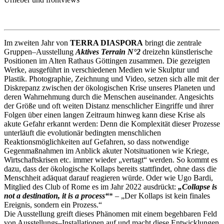
Im zweiten Jahr von
TERRA DIASPORA
bringt die zentrale
Gruppen–Ausstellung
Aktives Terrain N°2
dreizehn künstlerische
Positionen im Alten Rathaus Göttingen zusammen. Die gezeigten
Werke, ausgeführt in verschiedenen Medien wie Skulptur und
Plastik. Photographie, Zeichnung und Video, setzen sich alle mit der
Diskrepanz zwischen der ökologischen Krise unseres Planeten und
deren Wahrnehmung durch die Menschen auseinander. Angesichts
der Größe und oft weiten Distanz menschlicher Eingriffe und ihrer
Folgen über einen langen Zeitraum hinweg kann diese Krise als
akute Gefahr erkannt werden: Denn die Komplexität dieser Prozesse
unterläuft die evolutionär bedingten menschlichen
Reaktionsmöglichkeiten auf Gefahren, so dass notwendige
Gegenmaßnahmen im Anblick akuter Notsituationen wie Kriege,
Wirtschaftskrisen etc. immer wieder „vertagt“ werden. So kommt es
dazu, dass der ökologische Kollaps bereits stattfindet, ohne dass die
Menschheit adäquat darauf reagieren würde. Oder wie Ugo Bardi,
Mitglied des Club of Rome es im Jahr 2022 ausdrückt:
„Collapse is
not a destination, it is a process“
* – „Der Kollaps ist kein finales
Ereignis, sondern ein Prozess.“
Die Ausstellung greift dieses Phänomen mit einem begehbaren Feld
von Ausstellungs–Installationen auf und macht diese Entwicklungen