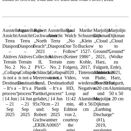
Ausstellunga-
Ausstellunga-
Robert
Ausstellunga-
Raul
Marike
Marjolijn
Marjolijn
Ansicht:
Ansicht:
Gschwantner
Ansicht:
Walch
Schuurmann
Dijkman
Dijkman
Terra
Terra
„North
Terra
„No
„Klein
„Cloud
„Cloud
Diaspora
Diaspora
Beach“,
Diaspora
One To
Buckow
to
to
–
–
2021
–
Follow“
1527-
Ground“,
Ground“
Aktives
Aktives
Collection
Aktives
(Keiner
1986“ ,
2021,
(Wolke
Terrain
Terrain
II,
Terrain
zum
Kohle,
Harz,
zu
No. 2
No. 2
PVC-
No. 2
Folgen),
2017,
Fulgurit,
Erde),
„Collapse
„Collapse
Schläuche,
„Collapse
2020 ,
Tintenstrahldruck
Aluminium
2021,
is not a
is not a
Meereswasser,
is not a
Video,
von
Platte,
Harz,
Destination
Destination
Sand,
Destination
full
wiederaufbereiteten
30 x 30
Fulgurit,
– It‘s a
– It‘s a
Plastik
– It‘s a
HD,
Negativen
x 20 cm
Aluminiumpl
process“
process“
Partikel,
process“
Loop
auf
und
50 x 50
| 14 Jun
| 14 Jun
gefaltet,
| 14 Jun
11:42
Aluminium,
Marjolijn
x 20 cm
– 21
– 21
95x70cm
– 21
min,
48 x 56
Dijkman
Sep
Sep
und:
Sep
Edition
cm
„Earthing
2025
2025
Robert
2025
von 2,
Discharge“
Gschwantner
courtesy
(#1),
„ERIKA0065“
the
2019,
(detail),
artist
gerahmter