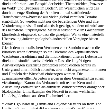
direkt erfahrbar – am Beispiel der beiden Themenfelder „Prozesse
im Wald“ und „Prozesse im Boden“. Im Wesentlichen wird das
durch die enge Bindung der Arbeiten an real stattfindende
Transformations–Prozesse aus vielen global verteilten Terrains
ermöglicht: So werden nicht nur die betreffenden Orte und ihre
Veränderungen visuell und akustisch gezeigt, sondern oft wird auch
das betroffene, ursprüngliche Material selbst direkt im Galerieraum
künstlerisch eingesetzt, so dass die gezeigten Werke eine materielle
Übersetzung äußerer geologisch–industriellen Vorgänge bieten
können.
Gleich dem mineralischem Verrinnen einer Sanduhr machen die
künstlersischen Setzungen so ein Dilemma des kapitalistischen
Wachstumsparadigmas und die Implikationen unseres Lebensstils
direkt und sinnlich nachvollziehbar: Dass die langfristigen
Auswirkungen kurzfristig profitabler Produktionen bereits im
Untergrund unermüdlich ablaufen, aber nicht angemessen in Planen
und Handeln der Wirtschaft einbezogen werden. Die
zusammengestellten Arbeiten werden in ihrer Gesamtheit zu einem
vielstimmigen Kanon des Verbrauchs mit realem Kern und die
Ausstellung entfaltet sich als aktivierte Wunderkammer drängender
ökologischer Umwälzungen der Neuzeit in einem wehrhaften
Handelsgildenhaus aus dem Hochmittelalter.
* Zitat: Ugo Bardi in „Limits and Beyond: 50 years on from The
Limits to Growth, what did we learn and what’s next?, 2022