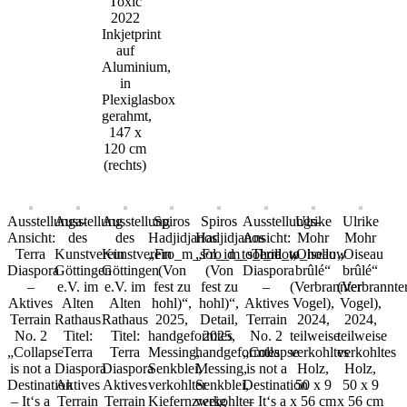
Toxic
2022
Inkjetprint
auf
Aluminium,
in
Plexiglasbox
gerahmt,
147 x
120 cm
(rechts)
Ausstellunga-
Ausstellung
Ausstellung
Spiros
Spiros
Ausstellungs-
Ulrike
Ulrike
Ansicht:
des
des
Hadjidjanos
Hadjidjanos
Ansicht:
Mohr
Mohr
Terra
Kunstverein
Kunstverein
„Fro_m_sol_id_to_hollow
„Fro_m_sol_id_to_hollow
Terra
„Oiseau
„Oiseau
Diaspora
Göttingen
Göttingen
(Von
(Von
Diaspora
brûlé“
brûlé“
–
e.V. im
e.V. im
fest zu
fest zu
–
(Verbrannter
(Verbrannte
Aktives
Alten
Alten
hohl)“,
hohl)“,
Aktives
Vogel),
Vogel),
Terrain
Rathaus
Rathaus
2025,
Detail,
Terrain
2024,
2024,
No. 2
Titel:
Titel:
handgeformtes
2025,
No. 2
teilweise
teilweise
„Collapse
Terra
Terra
Messing,
handgeformtes
„Collapse
verkohltes
verkohltes
is not a
Diaspora
Diaspora
Senkblei,
Messing,
is not a
Holz,
Holz,
Destination
Aktives
Aktives
verkohlter
Senkblei,
Destination
50 x 9
50 x 9
– It‘s a
Terrain
Terrain
Kiefernzweig
verkohlter
– It‘s a
x 56 cm
x 56 cm