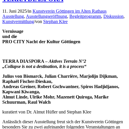
11. Juni 2025
/
in
Kunstverein Göttingen im Alten Rathaus
Ausstellung
,
Ausstellungseröffnung
,
Begleitprogramm
,
Diskussion
,
Kunstvermittlung
/
von
Stephan Klee
Vernissage
und die
PRO CITY Nacht der Kultur Göttingen
TERRA DIASPORA –
Aktives Terrain N°2
„Collapse is not a destination, it is a process“
Julius von Bismarck, Julian Charrière, Marjolijn Dijkman,
Raphaël Fischer-Dieskau,
Andreas Greiner, Robert Gschwantner, Spiros Hadjidjanos,
Kapwani Kiwanga,
Almut Linde, Ulrike Mohr, Mazenett Quiroga, Marike
Schuurman, Raul Walch
kuratiert von Dr. Almut Hüfler und Stephan Klee
Anlässlich dieser Ausstellung freut sich der Kunstverein Göttingen
besonders Sie zu zwei aufeinander folgenden Veranstaltungen an