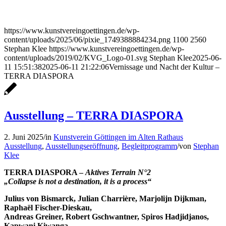
https://www.kunstvereingoettingen.de/wp-
content/uploads/2025/06/pixie_1749388884234.png
1100
2560
Stephan Klee
https://www.kunstvereingoettingen.de/wp-
content/uploads/2019/02/KVG_Logo-01.svg
Stephan Klee
2025-06-
11 15:51:38
2025-06-11 21:22:06
Vernissage und Nacht der Kultur –
TERRA DIASPORA
Ausstellung – TERRA DIASPORA
2. Juni 2025
/
in
Kunstverein Göttingen im Alten Rathaus
Ausstellung
,
Ausstellungseröffnung
,
Begleitprogramm
/
von
Stephan
Klee
TERRA DIASPORA –
Aktives Terrain N°2
„Collapse is not a destination, it is a process“
Julius von Bismarck, Julian Charrière, Marjolijn Dijkman,
Raphaël Fischer-Dieskau,
Andreas Greiner, Robert Gschwantner, Spiros Hadjidjanos,
Kapwani Kiwanga,