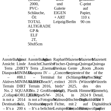
2000,
und
C-print
PVC-
Galerie
auf
Schläuche,
EIGEN
Papier,
Öl:
+ ART
110 x
TOTAL
Leipzig/Berlin
90 cm
ALTIGRADE
GP &
ELF
2T,
50x85cm
Ausstellunga-
Almut
Ausstellunga-
Julian
Raphaël
Mazenett
Mazenett
Mazenett
Ansicht:
Linde
Ansicht:
Charrière
Fischer-
Quiroga
Quiroga
Quiroga
Terra
„DIRTY
Terra
„Eneman
Dieskau
Gente
„Roots
„Roots
Diaspora
MINIMAL
Diaspora
IV –
„Concerto
Serpiente
of the
of the
–
#88.1
–
Terminal
for
(Schlangenmenschen),
Sky“
Sky“
Aktives
MINIMALIZED
Aktives
Beach“,
extinct
2019-
(Würzeln
(Würzeln
Terrain
DIRT
Terrain
2016,
birds“
2025,
des
des
No. 2
SQUARE/
No. 2
Großformatige
(detail),
Plastik
Himmels),
Himmels),
„Collapse
GORLEBEN“,
„Collapse
S/W-
2024,
in
2024 9
Detail,
is not a
2014
is not a
Fotografie,
Walnuss,
Mischtechnik
Digitaldrucke
2024 9
Destination
Salz,
Destination
doppelt
Fichte,
mit 2
auf
Digitaldruc
– It‘s a
200 x
– It‘s a
belichtet
Leutsprecher,
Fahrradreifen,
Baumwollpapier
auf