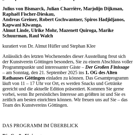
Julius von Bismarck, Julian Charrière, Marjolijn Dijkman,
Raphaël Fischer-Dieskau,
Andreas Greiner, Robert Gschwantner, Spiros Hadjidjanos,
Kapwani Kiwanga,
Almut Linde, Ulrike Mohr, Mazenett Quiroga, Marike
Schuurman, Raul Walch
kuratiert von Dr. Almut Hüfler und Stephan Klee
Anlässlich des letzten Wochenendes dieser Ausstellung freut sich
der Kunstverein Göttingen besonders, Sie zu einem Abschluss voller
Programmpunkte und interessanter Gäste –
D
er Großen Finissage
– am Sonntag, den 21. September 2025 ins
1. OG des Alten
Rathauses Göttingen
einladen zu können. Das Gesamtprogramm
läuft von 11 – 17 Uhr vor Ort, es werden Snacks und Getränke
gereicht und die aktuelle Edition präsentiert. Kommen Sie gerne
vorbei, wenn Ihr persönliches Interesse am größten ist und Sie es
zeitlich am besten einrichten können. Wir freuen uns auf Sie – das
Team des Kunstvereins Göttingen.
DAS PROGRAMM IM ÜBERBLICK