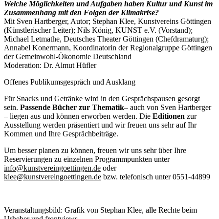
Welche Möglichkeiten und Aufgaben haben Kultur und Kunst im
Zusammenhang mit den Folgen der Klimakrise?
Mit Sven Hartberger, Autor; Stephan Klee, Kunstvereins Göttingen
(Künstlerischer Leiter); Nils König, KUNST e.V. (Vorstand);
Michael Letmathe, Deutsches Theater Göttingen (Chefdramaturg);
Annabel Konermann, Koordinatorin der Regionalgruppe Göttingen
der Gemeinwohl-Ökonomie Deutschland
Moderation: Dr. Almut Hüfler
Offenes Publikumsgespräch und Ausklang
Für Snacks und Getränke wird in den Gesprächspausen gesorgt
sein.
Passende Bücher zur Thematik
– auch von Sven Hartberger
– liegen aus und können erworben werden. Die
Editionen
zur
Ausstellung werden präsentiert und wir freuen uns sehr auf Ihr
Kommen und Ihre Gesprächbeiträge.
Um besser planen zu können, freuen wir uns sehr über Ihre
Reservierungen zu einzelnen Programmpunkten unter
info@kunstvereingoettingen.de
oder
klee@kunstvereingoettingen.de
bzw. telefonisch unter 0551-44899
Veranstaltungsbild: Grafik von Stephan Klee, alle Rechte beim
Urheber und frontviews