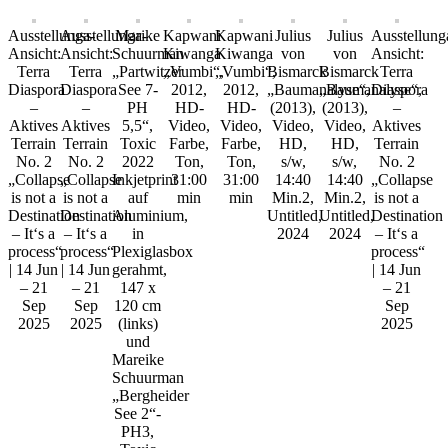
Ausstellunga-
Ausstellunga-
Marike
Kapwani
Kapwani
Julius
Julius
Ausstellung
Ansicht:
Ansicht:
Schuurman
Kiwanga
Kiwanga
von
von
Ansicht:
Terra
Terra
„Partwitzer
„Vumbi“,
„Vumbi“,
Bismarck
Bismarck
Terra
Diaspora
Diaspora
See 7-
2012,
2012,
„Baumanalyse“,
„Baumanalyse“,
Diaspora
–
–
PH
HD-
HD-
(2013),
(2013),
–
Aktives
Aktives
5,5“,
Video,
Video,
Video,
Video,
Aktives
Terrain
Terrain
Toxic
Farbe,
Farbe,
HD,
HD,
Terrain
No. 2
No. 2
2022
Ton,
Ton,
s/w,
s/w,
No. 2
„Collapse
„Collapse
Inkjetprint
31:00
31:00
14:40
14:40
„Collapse
is not a
is not a
auf
min
min
Min.2,
Min.2,
is not a
Destination
Destination
Aluminium,
Untitled,
Untitled,
Destination
– It‘s a
– It‘s a
in
2024
2024
– It‘s a
process“
process“
Plexiglasbox
process“
| 14 Jun
| 14 Jun
gerahmt,
| 14 Jun
– 21
– 21
147 x
– 21
Sep
Sep
120 cm
Sep
2025
2025
(links)
2025
und
Mareike
Schuurman
„Bergheider
See 2“-
PH3,