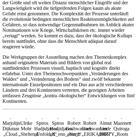
der Größe und oft weiten Distanz menschlicher Eingriffe und der
Langwierigkeit wird die tiefgreifenden Folgen kaum als akute
Gefahr ernst genommen. Die Komplexität der Prozesse unterläuft
die evolutionär bedingten menschlichen Reaktionsmöglichkeiten auf
Gefahren, so dass notwendige Gegenmaßnahmen im Anblick akuter
Notsituationen wie Kriege, Wirtschaftskrisen etc. immer wieder
„vertagt“ werden. So kommt es dazu, dass der ökologische Kollaps
bereits stattfindet, ohne dass die Menschheit adäquat darauf
reagieren würde.
Die Werkgruppen der Ausstellung machen den Themenkomplex
anhand originalem Materials und Bildern von global real
stattfindenden Prozessen visuell, haptisch und kognitiv direkt
erfahrbar. Unter den Themenschwerpunkten „Veränderungen des
Waldes“ und „Veränderung des Bodens“ sind zwölf bekannte
internationale Einzelpositionen und ein Duo aus acht verschiedenen
Ländern und drei Kontinenten vertreten, die gezeigten Arbeiten
umfassen Zeugnisse „kontra–ökologischer“ Entwicklungen von fünf
Kontinenten.
Marjolijn
Ulrike
Spiros
Spiros
Robert
Robert
Almut
Mazenett
Dijkman
Mohr
Hadjidjanos
Hadjidjanos
Gschwantner
Gschwantner
Linde
Quiroga
„Cloud
„Sheltered
„Unfolded“
„K_enn_ecot_t“
„North
„ERIKA0065“
„DIRTY
„Roots