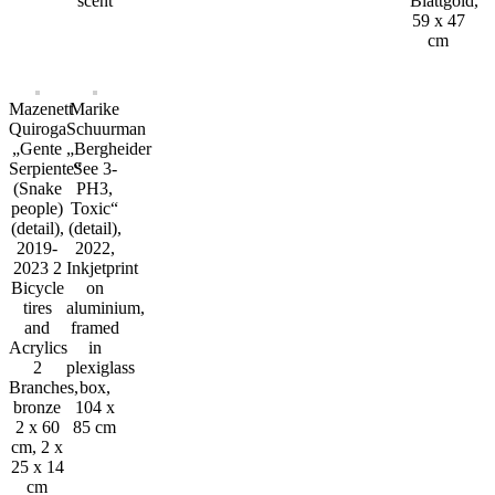
scent
Blattgold,
59 x 47
cm
Mazenett
Marike
Quiroga
Schuurman
„Gente
„Bergheider
Serpiente“
See 3-
(Snake
PH3,
people)
Toxic“
(detail),
(detail),
2019-
2022,
2023 2
Inkjetprint
Bicycle
on
tires
aluminium,
and
framed
Acrylics
in
2
plexiglass
Branches,
box,
bronze
104 x
2 x 60
85 cm
cm, 2 x
25 x 14
cm