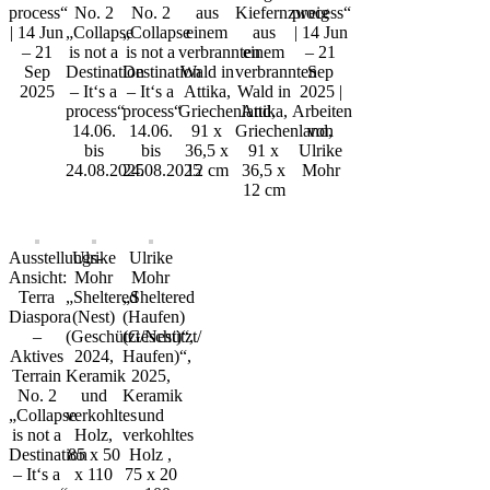
process“
No. 2
No. 2
aus
Kiefernzweig
process“
| 14 Jun
„Collapse
„Collapse
einem
aus
| 14 Jun
– 21
is not a
is not a
verbrannten
einem
– 21
Sep
Destination
Destination
Wald in
verbrannten
Sep
2025
– It‘s a
– It‘s a
Attika,
Wald in
2025 |
process“
process“
Griechenland,
Attika,
Arbeiten
14.06.
14.06.
91 x
Griechenland,
von
bis
bis
36,5 x
91 x
Ulrike
24.08.2025
24.08.2025
12 cm
36,5 x
Mohr
12 cm
Ausstellungs-
Ulrike
Ulrike
Ansicht:
Mohr
Mohr
Terra
„Sheltered
„Sheltered
Diaspora
(Nest)
(Haufen)
–
(Geschützt/Nest)“,
(Geschützt/
Aktives
2024,
Haufen)“,
Terrain
Keramik
2025,
No. 2
und
Keramik
„Collapse
verkohltes
und
is not a
Holz,
verkohltes
Destination
85 x 50
Holz ,
– It‘s a
x 110
75 x 20