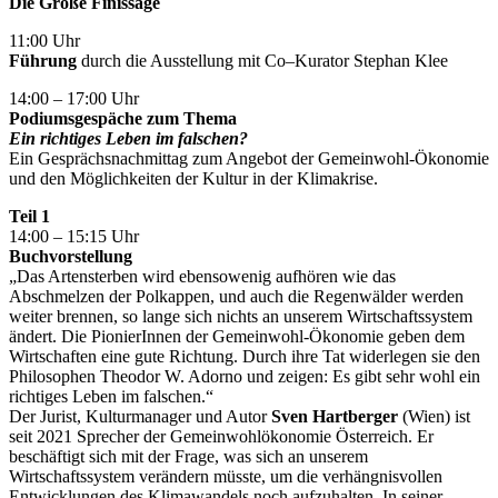
Die Große Finissage
11:00 Uhr
Führung
durch die Ausstellung mit Co–Kurator Stephan Klee
14:00 – 17:00 Uhr
Podiumsgespäche zum Thema
Ein richtiges Leben im falschen?
Ein Gesprächsnachmittag zum Angebot der Gemeinwohl-Ökonomie
und den Möglichkeiten der Kultur in der Klimakrise.
Teil 1
14:00 – 15:15 Uhr
Buchvorstellung
„Das Artensterben wird ebensowenig aufhören wie das
Abschmelzen der Polkappen, und auch die Regenwälder werden
weiter brennen, so lange sich nichts an unserem Wirtschaftssystem
ändert. Die PionierInnen der Gemeinwohl-Ökonomie geben dem
Wirtschaften eine gute Richtung. Durch ihre Tat widerlegen sie den
Philosophen Theodor W. Adorno und zeigen: Es gibt sehr wohl ein
richtiges Leben im falschen.“
Der Jurist, Kulturmanager und Autor
Sven Hartberger
(Wien) ist
seit 2021 Sprecher der Gemeinwohlökonomie Österreich. Er
beschäftigt sich mit der Frage, was sich an unserem
Wirtschaftssystem verändern müsste, um die verhängnisvollen
Entwicklungen des Klimawandels noch aufzuhalten. In seiner