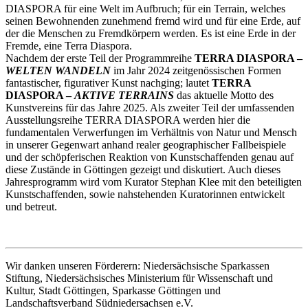
DIASPORA für eine Welt im Aufbruch; für ein Terrain, welches
seinen Bewohnenden zunehmend fremd wird und für eine Erde, auf
der die Menschen zu Fremdkörpern werden. Es ist eine Erde in der
Fremde, eine Terra Diaspora.
Nachdem der erste Teil der Programmreihe
TERRA DIASPORA –
WELTEN WANDELN
im Jahr 2024 zeitgenössischen Formen
fantastischer, figurativer Kunst nachging; lautet
TERRA
DIASPORA –
AKTIVE TERRAINS
das aktuelle Motto des
Kunstvereins für das Jahre 2025. Als zweiter Teil der umfassenden
Ausstellungsreihe TERRA DIASPORA werden hier die
fundamentalen Verwerfungen im Verhältnis von Natur und Mensch
in unserer Gegenwart anhand realer geographischer Fallbeispiele
und der schöpferischen Reaktion von Kunstschaffenden genau auf
diese Zustände in Göttingen gezeigt und diskutiert. Auch dieses
Jahresprogramm wird vom Kurator Stephan Klee mit den beteiligten
Kunstschaffenden, sowie nahstehenden Kuratorinnen entwickelt
und betreut.
Wir danken unseren Förderern: Niedersächsische Sparkassen
Stiftung, Niedersächsisches Ministerium für Wissenschaft und
Kultur, Stadt Göttingen, Sparkasse Göttingen und
Landschaftsverband Südniedersachsen e.V.