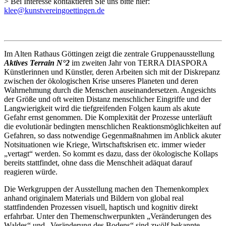
> Bei Interesse kontaktieren Sie uns bitte hier:
klee@kunstvereingoettingen.de
Im Alten Rathaus Göttingen zeigt die zentrale Gruppenausstellung
Aktives Terrain N°2
im zweiten Jahr von TERRA DIASPORA
Künstlerinnen und Künstler, deren Arbeiten sich mit der Diskrepanz
zwischen der ökologischen Krise unseres Planeten und deren
Wahrnehmung durch die Menschen auseinandersetzen. Angesichts
der Größe und oft weiten Distanz menschlicher Eingriffe und der
Langwierigkeit wird die tiefgreifenden Folgen kaum als akute
Gefahr ernst genommen. Die Komplexität der Prozesse unterläuft
die evolutionär bedingten menschlichen Reaktionsmöglichkeiten auf
Gefahren, so dass notwendige Gegenmaßnahmen im Anblick akuter
Notsituationen wie Kriege, Wirtschaftskrisen etc. immer wieder
„vertagt“ werden. So kommt es dazu, dass der ökologische Kollaps
bereits stattfindet, ohne dass die Menschheit adäquat darauf
reagieren würde.
Die Werkgruppen der Ausstellung machen den Themenkomplex
anhand originalem Materials und Bildern von global real
stattfindenden Prozessen visuell, haptisch und kognitiv direkt
erfahrbar. Unter den Themenschwerpunkten „Veränderungen des
Waldes“ und „Veränderung des Bodens“ sind zwölf bekannte