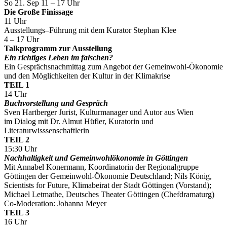
So 21. Sep 11 – 17 Uhr
Die Große Finissage
11 Uhr
Ausstellungs–Führung mit dem Kurator Stephan Klee
4 – 17 Uhr
Talkprogramm zur Ausstellung
Ein richtiges Leben im falschen?
Ein Gesprächsnachmittag zum Angebot der Gemeinwohl-Ökonomie
und den Möglichkeiten der Kultur in der Klimakrise
TEIL 1
14 Uhr
Buchvorstellung und Gespräch
Sven Hartberger Jurist, Kulturmanager und Autor aus Wien
im Dialog mit Dr. Almut Hüfler, Kuratorin und
Literaturwisssenschaftlerin
TEIL 2
15:30 Uhr
Nachhaltigkeit und Gemeinwohlökonomie in Göttingen
Mit Annabel Konermann, Koordinatorin der Regionalgruppe
Göttingen der Gemeinwohl-Ökonomie Deutschland; Nils König,
Scientists for Future, Klimabeirat der Stadt Göttingen (Vorstand);
Michael Letmathe, Deutsches Theater Göttingen (Chefdramaturg)
Co-Moderation: Johanna Meyer
TEIL 3
16 Uhr