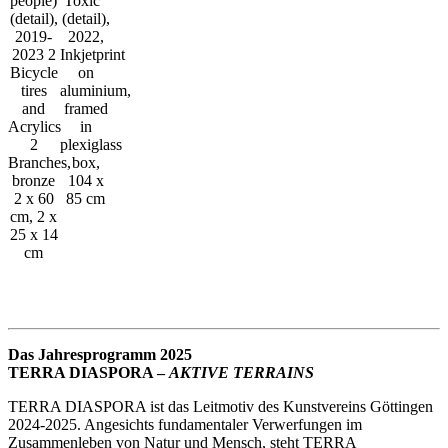
people)
Toxic“
(detail),
(detail),
2019-
2022,
2023 2
Inkjetprint
Bicycle
on
tires
aluminium,
and
framed
Acrylics
in
2
plexiglass
Branches,
box,
bronze
104 x
2 x 60
85 cm
cm, 2 x
25 x 14
cm
Das Jahresprogramm 2025
TERRA DIASPORA –
AKTIVE TERRAINS
TERRA DIASPORA ist das Leitmotiv des Kunstvereins Göttingen
2024-2025. Angesichts fundamentaler Verwerfungen im
Zusammenleben von Natur und Mensch, steht TERRA