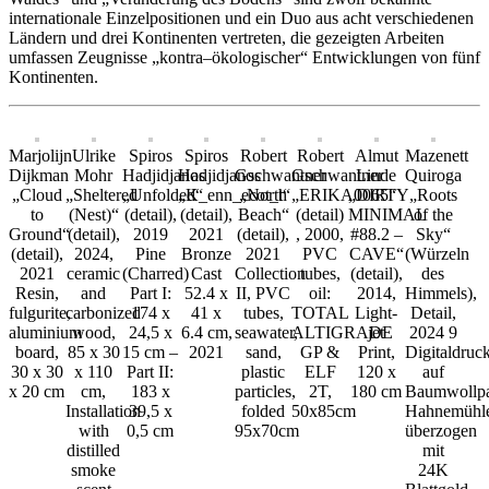
internationale Einzelpositionen und ein Duo aus acht verschiedenen
Ländern und drei Kontinenten vertreten, die gezeigten Arbeiten
umfassen Zeugnisse „kontra–ökologischer“ Entwicklungen von fünf
Kontinenten.
Marjolijn
Ulrike
Spiros
Spiros
Robert
Robert
Almut
Mazenett
Dijkman
Mohr
Hadjidjanos
Hadjidjanos
Gschwantner
Gschwantner
Linde
Quiroga
„Cloud
„Sheltered
„Unfolded“
„K_enn_ecot_t“
„North
„ERIKA0065“
„DIRTY
„Roots
to
(Nest)“
(detail),
(detail),
Beach“
(detail)
MINIMAL
of the
Ground“
(detail),
2019
2021
(detail),
, 2000,
#88.2 –
Sky“
(detail),
2024,
Pine
Bronze
2021
PVC
CAVE“
(Würzeln
2021
ceramic
(Charred)
Cast
Collection
tubes,
(detail),
des
Resin,
and
Part I:
52.4 x
II, PVC
oil:
2014,
Himmels),
fulgurite,
carbonized
174 x
41 x
tubes,
TOTAL
Light-
Detail,
aluminium
wood,
24,5 x
6.4 cm,
seawater,
ALTIGRADE
jet
2024 9
board,
85 x 30
15 cm –
2021
sand,
GP &
Print,
Digitaldruc
30 x 30
x 110
Part II:
plastic
ELF
120 x
auf
x 20 cm
cm,
183 x
particles,
2T,
180 cm
Baumwollpa
Installation
39,5 x
folded
50x85cm
Hahnemühl
with
0,5 cm
95x70cm
überzogen
distilled
mit
smoke
24K