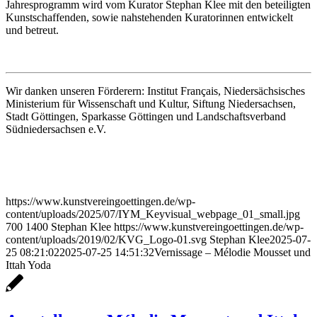
Jahresprogramm wird vom Kurator Stephan Klee mit den beteiligten
Kunstschaffenden, sowie nahstehenden Kuratorinnen entwickelt
und betreut.
Wir danken unseren Förderern: Institut Français, Niedersächsisches
Ministerium für Wissenschaft und Kultur, Siftung Niedersachsen,
Stadt Göttingen, Sparkasse Göttingen und Landschaftsverband
Südniedersachsen e.V.
https://www.kunstvereingoettingen.de/wp-
content/uploads/2025/07/IYM_Keyvisual_webpage_01_small.jpg
700
1400
Stephan Klee
https://www.kunstvereingoettingen.de/wp-
content/uploads/2019/02/KVG_Logo-01.svg
Stephan Klee
2025-07-
25 08:21:02
2025-07-25 14:51:32
Vernissage – Mélodie Mousset und
Ittah Yoda