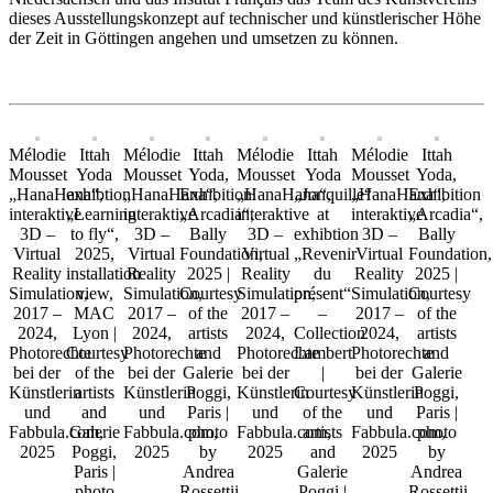
dieses Ausstellungskonzept auf technischer und künstlerischer Höhe
der Zeit in Göttingen angehen und umsetzen zu können.
Mélodie
Ittah
Mélodie
Ittah
Mélodie
Ittah
Mélodie
Ittah
Mousset
Yoda
Mousset
Yoda,
Mousset
Yoda
Mousset
Yoda,
„HanaHana“,
exhibtion
„HanaHana“,
Exhibition
„HanaHana“,
„Jonquille“
„HanaHana“,
Exhibition
interaktive
„Learning
interaktive
„Arcadia“,
interaktive
at
interaktive
„Arcadia“,
3D –
to fly“,
3D –
Bally
3D –
exhibtion
3D –
Bally
Virtual
2025,
Virtual
Foundation,
Virtual
„Revenir
Virtual
Foundation,
Reality
installation
Reality
2025 |
Reality
du
Reality
2025 |
Simulation,
view,
Simulation,
Courtesy
Simulation,
présent“
Simulation,
Courtesy
2017 –
MAC
2017 –
of the
2017 –
–
2017 –
of the
2024,
Lyon |
2024,
artists
2024,
Collection
2024,
artists
Photorechte
Courtesy
Photorechte
and
Photorechte
Lambert
Photorechte
and
bei der
of the
bei der
Galerie
bei der
|
bei der
Galerie
Künstlerin
artists
Künstlerin
Poggi,
Künstlerin
Courtesy
Künstlerin
Poggi,
und
and
und
Paris |
und
of the
und
Paris |
Fabbula.com,
Galerie
Fabbula.com,
photo
Fabbula.com,
artists
Fabbula.com,
photo
2025
Poggi,
2025
by
2025
and
2025
by
Paris |
Andrea
Galerie
Andrea
photo
Rossettii
Poggi |
Rossettii