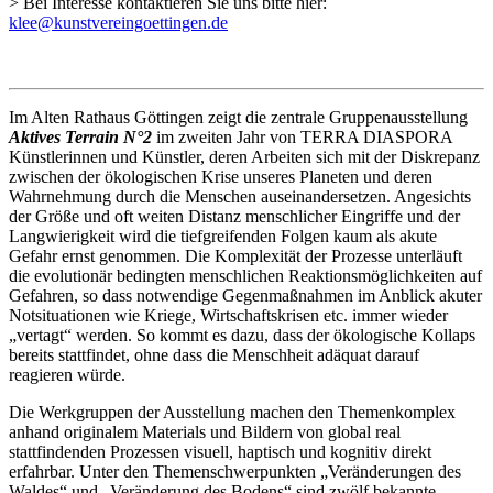
> Bei Interesse kontaktieren Sie uns bitte hier:
klee@kunstvereingoettingen.de
Im Alten Rathaus Göttingen zeigt die zentrale Gruppenausstellung
Aktives Terrain N°2
im zweiten Jahr von TERRA DIASPORA
Künstlerinnen und Künstler, deren Arbeiten sich mit der Diskrepanz
zwischen der ökologischen Krise unseres Planeten und deren
Wahrnehmung durch die Menschen auseinandersetzen. Angesichts
der Größe und oft weiten Distanz menschlicher Eingriffe und der
Langwierigkeit wird die tiefgreifenden Folgen kaum als akute
Gefahr ernst genommen. Die Komplexität der Prozesse unterläuft
die evolutionär bedingten menschlichen Reaktionsmöglichkeiten auf
Gefahren, so dass notwendige Gegenmaßnahmen im Anblick akuter
Notsituationen wie Kriege, Wirtschaftskrisen etc. immer wieder
„vertagt“ werden. So kommt es dazu, dass der ökologische Kollaps
bereits stattfindet, ohne dass die Menschheit adäquat darauf
reagieren würde.
Die Werkgruppen der Ausstellung machen den Themenkomplex
anhand originalem Materials und Bildern von global real
stattfindenden Prozessen visuell, haptisch und kognitiv direkt
erfahrbar. Unter den Themenschwerpunkten „Veränderungen des
Waldes“ und „Veränderung des Bodens“ sind zwölf bekannte