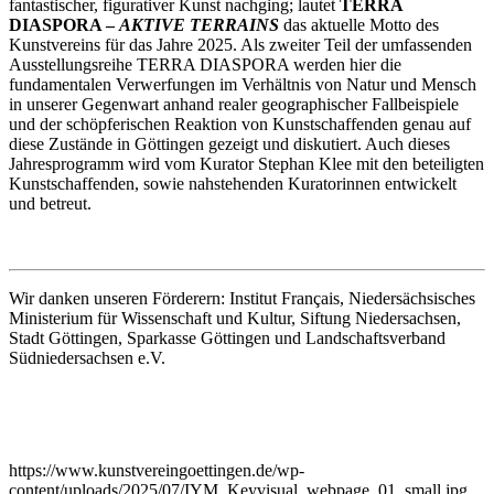
fantastischer, figurativer Kunst nachging; lautet
TERRA
DIASPORA –
AKTIVE TERRAINS
das aktuelle Motto des
Kunstvereins für das Jahre 2025. Als zweiter Teil der umfassenden
Ausstellungsreihe TERRA DIASPORA werden hier die
fundamentalen Verwerfungen im Verhältnis von Natur und Mensch
in unserer Gegenwart anhand realer geographischer Fallbeispiele
und der schöpferischen Reaktion von Kunstschaffenden genau auf
diese Zustände in Göttingen gezeigt und diskutiert. Auch dieses
Jahresprogramm wird vom Kurator Stephan Klee mit den beteiligten
Kunstschaffenden, sowie nahstehenden Kuratorinnen entwickelt
und betreut.
Wir danken unseren Förderern: Institut Français, Niedersächsisches
Ministerium für Wissenschaft und Kultur, Siftung Niedersachsen,
Stadt Göttingen, Sparkasse Göttingen und Landschaftsverband
Südniedersachsen e.V.
https://www.kunstvereingoettingen.de/wp-
content/uploads/2025/07/IYM_Keyvisual_webpage_01_small.jpg