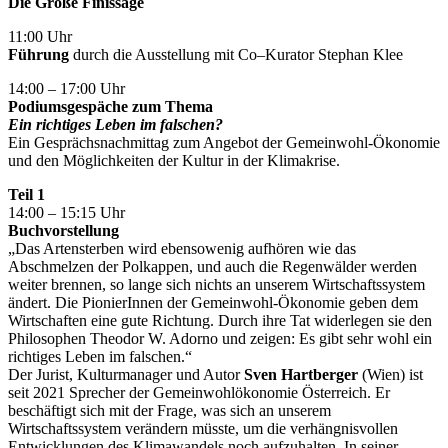
Die Große Finissage
11:00 Uhr
Führung
durch die Ausstellung mit Co–Kurator Stephan Klee
14:00 – 17:00 Uhr
Podiumsgespäche zum Thema
Ein richtiges Leben im falschen?
Ein Gesprächsnachmittag zum Angebot der Gemeinwohl-Ökonomie
und den Möglichkeiten der Kultur in der Klimakrise.
Teil 1
14:00 – 15:15 Uhr
Buchvorstellung
„Das Artensterben wird ebensowenig aufhören wie das
Abschmelzen der Polkappen, und auch die Regenwälder werden
weiter brennen, so lange sich nichts an unserem Wirtschaftssystem
ändert. Die PionierInnen der Gemeinwohl-Ökonomie geben dem
Wirtschaften eine gute Richtung. Durch ihre Tat widerlegen sie den
Philosophen Theodor W. Adorno und zeigen: Es gibt sehr wohl ein
richtiges Leben im falschen.“
Der Jurist, Kulturmanager und Autor
Sven Hartberger
(Wien) ist
seit 2021 Sprecher der Gemeinwohlökonomie Österreich. Er
beschäftigt sich mit der Frage, was sich an unserem
Wirtschaftssystem verändern müsste, um die verhängnisvollen
Entwicklungen des Klimawandels noch aufzuhalten. In seiner