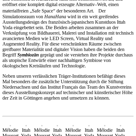
eröffnet eine komplett digital erzeugte Alternativ–Welt, einen
materialfreien „Safe Space“ der besonderen Art. Der
Simulationsraum von
HanaHana
wird in ein weit greifendes
Ausstellungsdesign des französisch-japanischen Kunstduos Ittah
Yoda eingebettet sein. Die Beiden arbeiten zusammen an der
Verknüpfung von Bildhauerei, Malerei und Installation mit technisch
avancierten Medien wie LED Screen, Virtual Reality und
Augmented Reality. Für diese verschränkten Räume zwischen
greifbarer Materialität und digitaler Vision haben die beiden den
Begriff
Symbiozän
geprägt und sie verstehen ihre Projekte durchaus
als utopische Entwürfe einer nachhaltigen Symbiose von
ökologischen Kreisläufen und Technologie.
Neben unseren verlässlichen Träger-Institutionen befähigt dieses
Mal besonders die zusätzliche Unterstützung durch die Stiftung
Niedersachsen und das Institut Français das Team des Kunstvereins
dieses Ausstellungskonzept auf technischer und künstlerischer Höhe
der Zeit in Göttingen angehen und umsetzen zu können.
Mélodie
Ittah
Mélodie
Ittah
Mélodie
Ittah
Mélodie
Ittah
Mousset
Yoda
Mousset
Yoda,
Mousset
Yoda
Mousset
Yoda,