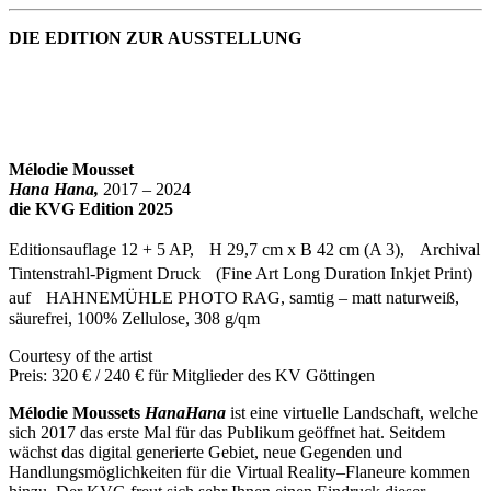
DIE EDITION ZUR AUSSTELLUNG
Mélodie Mousset
Hana Hana,
2017 – 2024
die KVG Edition 2025
Editionsauflage 12 + 5 AP, H 29,7 cm x B 42 cm (A 3), Archival
Tintenstrahl-Pigment Druck (Fine Art Long Duration Inkjet Print)
auf HAHNEMÜHLE PHOTO RAG, samtig – matt naturweiß,
säurefrei, 100% Zellulose, 308 g/qm
Courtesy of the artist
Preis: 320 € / 240 € für Mitglieder des KV Göttingen
Mélodie Moussets
HanaHana
ist eine virtuelle Landschaft, welche
sich 2017 das erste Mal für das Publikum geöffnet hat. Seitdem
wächst das digital generierte Gebiet, neue Gegenden und
Handlungsmöglichkeiten für die Virtual Reality–Flaneure kommen