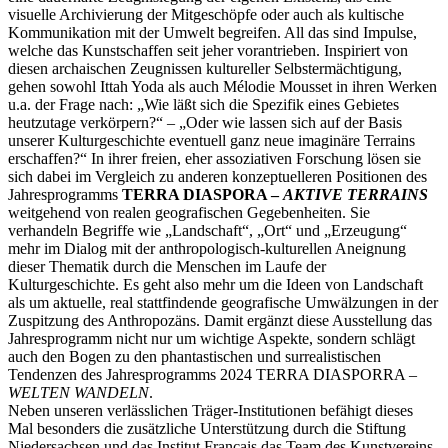
visuelle Archivierung der Mitgeschöpfe oder auch als kultische
Kommunikation mit der Umwelt begreifen. All das sind Impulse,
welche das Kunstschaffen seit jeher vorantrieben. Inspiriert von
diesen archaischen Zeugnissen kultureller Selbstermächtigung,
gehen sowohl Ittah Yoda als auch Mélodie Mousset in ihren Werken
u.a. der Frage nach: „Wie läßt sich die Spezifik eines Gebietes
heutzutage verkörpern?“ – „Oder wie lassen sich auf der Basis
unserer Kulturgeschichte eventuell ganz neue imaginäre Terrains
erschaffen?“ In ihrer freien, eher assoziativen Forschung lösen sie
sich dabei im Vergleich zu anderen konzeptuelleren Positionen des
Jahresprogramms
TERRA DIASPORA –
AKTIVE TERRAINS
weitgehend von realen geografischen Gegebenheiten. Sie
verhandeln Begriffe wie „Landschaft“, „Ort“ und „Erzeugung“
mehr im Dialog mit der anthropologisch-kulturellen Aneignung
dieser Thematik durch die Menschen im Laufe der
Kulturgeschichte. Es geht also mehr um die Ideen von Landschaft
als um aktuelle, real stattfindende geografische Umwälzungen in der
Zuspitzung des Anthropozäns. Damit ergänzt diese Ausstellung das
Jahresprogramm nicht nur um wichtige Aspekte, sondern schlägt
auch den Bogen zu den phantastischen und surrealistischen
Tendenzen des Jahresprogramms 2024 TERRA DIASPORRA –
WELTEN WANDELN
.
Neben unseren verlässlichen Träger-Institutionen befähigt dieses
Mal besonders die zusätzliche Unterstützung durch die Stiftung
Niedersachsen und das Institut Français das Team des Kunstvereins