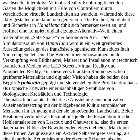
wachsende, interaktive Virtual – Reality Erfahrung bietet den
Gästen die Möglichkeit mit Hilfe von Controllern durch
verschiedene virtuelle Landschaften zu wandeln, während sie diese
aktiv gestalten und damit neu generieren. Die Freiheit, Schönheit
und Sicherheit in
HanaHana
fühlt sich bemerkenswert an, und
eröffnet eine komplett digital erzeugte Alternativ–Welt, einen
materialfreien „Safe Space“ der besonderen Art. Der
Simulationsraum von
HanaHana
wird in ein weit greifendes
Ausstellungsdesign des französisch-japanischen Kunstduos Ittah
Yoda eingebettet sein. Die Beiden arbeiten zusammen an der
Verknüpfung von Bildhauerei, Malerei und Installation mit technisch
avancierten Medien wie LED Screen, Virtual Reality und
Augmented Reality. Für diese verschränkten Räume zwischen
greifbarer Materialität und digitaler Vision haben die beiden den
Begriff
Symbiozän
geprägt und sie verstehen ihre Projekte durchaus
als utopische Entwürfe einer nachhaltigen Symbiose von
ökologischen Kreisläufen und Technologie.
Thematisch betrachtet bietet diese Ausstellung eine innovative
Auseinandersetzung mit der bildgebenden Kultur europäischer
Menschen im Umgang mit der sie umgebenden Landschaft. Beide
Positionen verbindet als Inspirationsquelle die Faszination für die
Höhlenmalereien von Lascoux und Chauvet u.a., also die ersten
dauerhaften Bilder der Bewohnenden eines Gebietes. Man kann
diese frühen Zeugnisse als ein Akt der Selbstvergewisserung, als
eine dauerhafte Zeugnislegung der eigenen Existenz, als eine