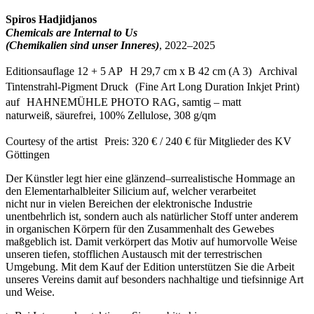
Spiros Hadjidjanos
Chemicals are Internal to Us
(Chemikalien sind unser Inneres)
, 2022–2025
Editionsauflage 12 + 5 AP H 29,7 cm x B 42 cm (A 3) Archival
Tintenstrahl-Pigment Druck (Fine Art Long Duration Inkjet Print)
auf HAHNEMÜHLE PHOTO RAG, samtig – matt
naturweiß, säurefrei, 100% Zellulose, 308 g/qm
Courtesy of the artist Preis: 320 € / 240 € für Mitglieder des KV
Göttingen
Der Künstler legt hier eine glänzend–surrealistische Hommage an
den Elementarhalbleiter Silicium auf, welcher verarbeitet
nicht nur in vielen Bereichen der elektronische Industrie
unentbehrlich ist, sondern auch als natürlicher Stoff unter anderem
in organischen Körpern für
den Zusammenhalt des Gewebes
maßgeblich ist. Damit verkörpert das Motiv auf humorvolle Weise
unseren tiefen, stofflichen Austausch mit der
terrestrischen
Umgebung. Mit dem Kauf der Edition unterstützen Sie die Arbeit
unseres Vereins damit auf besonders nachhaltige und tiefsinnige Art
und Weise.