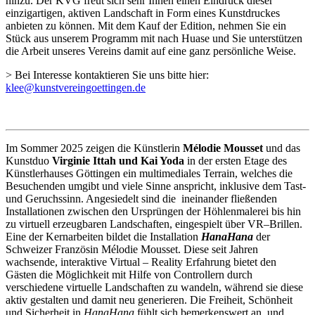
hinzu. Der KVG freut sich sehr Ihnen einen Eindruck dieser
einzigartigen, aktiven Landschaft in Form eines Kunstdruckes
anbieten zu können. Mit dem Kauf der Edition, nehmen Sie ein
Stück aus unserem Programm mit nach Huase und Sie unterstützen
die Arbeit unseres Vereins damit auf eine ganz persönliche Weise.
> Bei Interesse kontaktieren Sie uns bitte hier:
klee@kunstvereingoettingen.de
Im Sommer 2025 zeigen die Künstlerin
Mélodie Mousset
und das
Kunstduo
Virginie Ittah und Kai Yoda
in der ersten Etage des
Künstlerhauses Göttingen ein multimediales Terrain, welches die
Besuchenden umgibt und viele Sinne anspricht, inklusive dem Tast-
und Geruchssinn. Angesiedelt sind die ineinander fließenden
Installationen zwischen den Ursprüngen der Höhlenmalerei bis hin
zu virtuell erzeugbaren Landschaften, eingespielt über VR–Brillen.
Eine der Kernarbeiten bildet die Installation
HanaHana
der
Schweizer Französin Mélodie Mousset. Diese seit Jahren
wachsende, interaktive Virtual – Reality Erfahrung bietet den
Gästen die Möglichkeit mit Hilfe von Controllern durch
verschiedene virtuelle Landschaften zu wandeln, während sie diese
aktiv gestalten und damit neu generieren. Die Freiheit, Schönheit
und Sicherheit in
HanaHana
fühlt sich bemerkenswert an, und