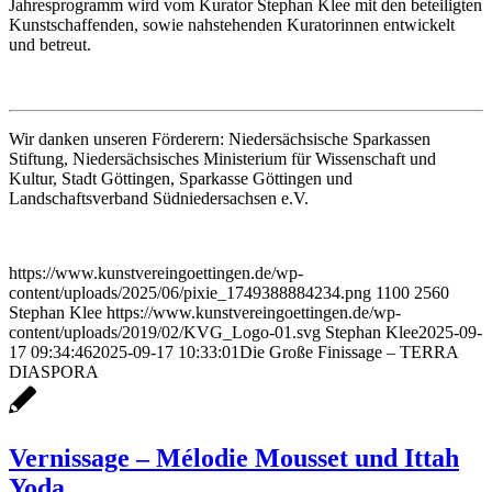
Jahresprogramm wird vom Kurator Stephan Klee mit den beteiligten
Kunstschaffenden, sowie nahstehenden Kuratorinnen entwickelt
und betreut.
Wir danken unseren Förderern: Niedersächsische Sparkassen
Stiftung, Niedersächsisches Ministerium für Wissenschaft und
Kultur, Stadt Göttingen, Sparkasse Göttingen und
Landschaftsverband Südniedersachsen e.V.
https://www.kunstvereingoettingen.de/wp-
content/uploads/2025/06/pixie_1749388884234.png
1100
2560
Stephan Klee
https://www.kunstvereingoettingen.de/wp-
content/uploads/2019/02/KVG_Logo-01.svg
Stephan Klee
2025-09-
17 09:34:46
2025-09-17 10:33:01
Die Große Finissage – TERRA
DIASPORA
Vernissage – Mélodie Mousset und Ittah
Yoda