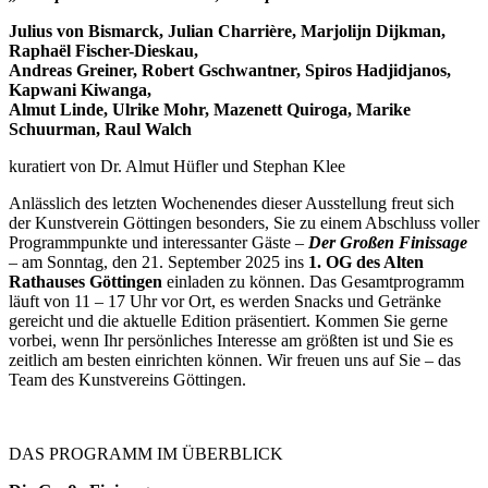
Julius von Bismarck, Julian Charrière, Marjolijn Dijkman,
Raphaël Fischer-Dieskau,
Andreas Greiner, Robert Gschwantner, Spiros Hadjidjanos,
Kapwani Kiwanga,
Almut Linde, Ulrike Mohr, Mazenett Quiroga, Marike
Schuurman, Raul Walch
kuratiert von Dr. Almut Hüfler und Stephan Klee
Anlässlich des letzten Wochenendes dieser Ausstellung freut sich
der Kunstverein Göttingen besonders, Sie zu einem Abschluss voller
Programmpunkte und interessanter Gäste –
D
er Großen Finissage
– am Sonntag, den 21. September 2025 ins
1. OG des Alten
Rathauses Göttingen
einladen zu können. Das Gesamtprogramm
läuft von 11 – 17 Uhr vor Ort, es werden Snacks und Getränke
gereicht und die aktuelle Edition präsentiert. Kommen Sie gerne
vorbei, wenn Ihr persönliches Interesse am größten ist und Sie es
zeitlich am besten einrichten können. Wir freuen uns auf Sie – das
Team des Kunstvereins Göttingen.
DAS PROGRAMM IM ÜBERBLICK