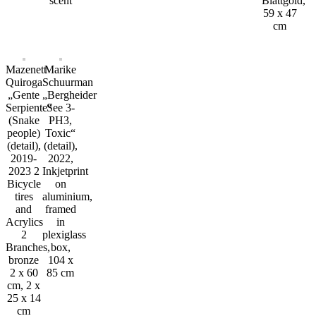
scent
Blattgold,
59 x 47
cm
Mazenett
Marike
Quiroga
Schuurman
„Gente
„Bergheider
Serpiente“
See 3-
(Snake
PH3,
people)
Toxic“
(detail),
(detail),
2019-
2022,
2023 2
Inkjetprint
Bicycle
on
tires
aluminium,
and
framed
Acrylics
in
2
plexiglass
Branches,
box,
bronze
104 x
2 x 60
85 cm
cm, 2 x
25 x 14
cm