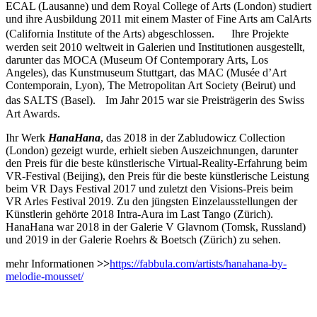
ECAL (Lausanne) und dem Royal College of Arts (London) studiert
und ihre Ausbildung 2011 mit einem Master of Fine Arts am CalArts
(California Institute of the Arts) abgeschlossen. Ihre Projekte
werden seit 2010 weltweit in Galerien und Institutionen ausgestellt,
darunter das MOCA (Museum Of Contemporary Arts, Los
Angeles), das Kunstmuseum Stuttgart, das MAC (Musée d’Art
Contemporain, Lyon), The Metropolitan Art Society (Beirut) und
das SALTS (Basel). Im Jahr 2015 war sie Preisträgerin des Swiss
Art Awards.
Ihr Werk
HanaHana
, das 2018 in der Zabludowicz Collection
(London) gezeigt wurde, erhielt sieben Auszeichnungen, darunter
den Preis für die beste künstlerische Virtual-Reality-Erfahrung beim
VR-Festival (Beijing), den Preis für die beste künstlerische Leistung
beim VR Days Festival 2017 und zuletzt den Visions-Preis beim
VR Arles Festival 2019. Zu den jüngsten Einzelausstellungen der
Künstlerin gehörte 2018 Intra-Aura im Last Tango (Zürich).
HanaHana war 2018 in der Galerie V Glavnom (Tomsk, Russland)
und 2019 in der Galerie Roehrs & Boetsch (Zürich) zu sehen.
mehr Informationen
>>
https://fabbula.com/artists/hanahana-by-
melodie-mousset/