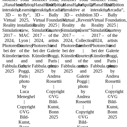
„HanaHana“,
exhibtion
„HanaHana“,
Exhibition
„HanaHana“,
„Jonquille“
„HanaHana“,
Exhibition
interaktive
„Learning
interaktive
„Arcadia“,
interaktive
at
interaktive
„Arcadia“,
3D –
to fly“,
3D –
Bally
3D –
exhibtion
3D –
Bally
Virtual
2025,
Virtual
Foundation,
Virtual
„Revenir
Virtual
Foundation,
Reality
installation
Reality
2025 |
Reality
du
Reality
2025 |
Simulation,
view,
Simulation,
Courtesy
Simulation,
présent“
Simulation,
Courtesy
2017 –
MAC
2017 –
of the
2017 –
–
2017 –
of the
2024,
Lyon |
2024,
artists
2024,
Collection
2024,
artists
Photorechte
Courtesy
Photorechte
and
Photorechte
Lambert
Photorechte
and
bei der
of the
bei der
Galerie
bei der
|
bei der
Galerie
Künstlerin
artists
Künstlerin
Poggi,
Künstlerin
Courtesy
Künstlerin
Poggi,
und
and
und
Paris |
und
of the
und
Paris |
Fabbula.com,
Galerie
Fabbula.com,
photo
Fabbula.com,
artists
Fabbula.com,
photo
2025
Poggi,
2025
by
2025
and
2025
by
Paris |
Andrea
Galerie
Andrea
photo
Rossettii
Poggi |
Rossettii
by
|
photo
|
Luca
Copyright
by
Copyright
Meneghel
©VG
Andrea
©VG
|
Bild-
Rossettii
Bild-
Copyright
Kunst,
|
Kunst,
©VG
Bonn
Copyright
Bonn
Bild-
2025
©VG
2025
Kunst,
Bild-