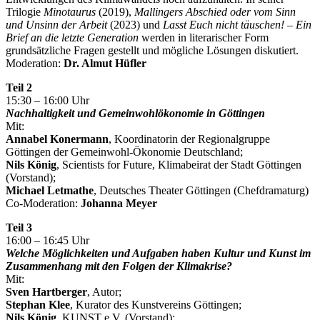
Trilogie
Minotaurus
(2019),
Mallingers Abschied oder vom Sinn
und Unsinn der Arbeit
(2023) und
Lasst Euch nicht täuschen! – Ein
Brief an die letzte Generation
werden in literarischer Form
grundsätzliche Fragen gestellt und mögliche Lösungen diskutiert.
Moderation:
Dr. Almut Hüfler
Teil 2
15:30 – 16:00 Uhr
Nachhaltigkeit und Gemeinwohlökonomie in Göttingen
Mit:
Annabel Konermann
, Koordinatorin der Regionalgruppe
Göttingen der Gemeinwohl-Ökonomie Deutschland;
Nils König
, Scientists for Future, Klimabeirat der Stadt Göttingen
(Vorstand);
Michael Letmathe
, Deutsches Theater Göttingen (Chefdramaturg)
Co-Moderation:
Johanna Meyer
Teil 3
16:00 – 16:45 Uhr
Welche Möglichkeiten und Aufgaben haben Kultur und Kunst im
Zusammenhang mit den Folgen der Klimakrise?
Mit:
Sven Hartberger
, Autor;
Stephan Klee
, Kurator des Kunstvereins Göttingen;
Nils König
, KUNST e.V. (Vorstand);