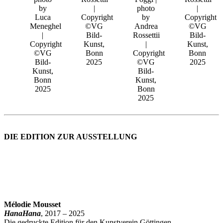
by
|
photo
|
Luca
Copyright
by
Copyright
Meneghel
©VG
Andrea
©VG
|
Bild-
Rossettii
Bild-
Copyright
Kunst,
|
Kunst,
©VG
Bonn
Copyright
Bonn
Bild-
2025
©VG
2025
Kunst,
Bild-
Bonn
Kunst,
2025
Bonn
2025
DIE EDITION ZUR AUSSTELLUNG
Mélodie Mousset
HanaHana
, 2017 – 2025
Die gedruckte Edition für den Kunstverein Göttingen