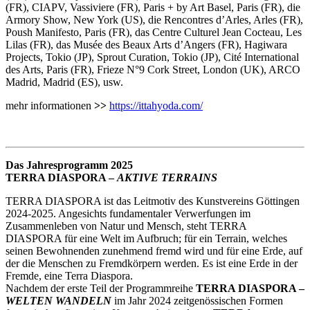
(FR), CIAPV, Vassiviere (FR), Paris + by Art Basel, Paris (FR), die
Armory Show, New York (US), die Rencontres d’Arles, Arles (FR),
Poush Manifesto, Paris (FR), das Centre Culturel Jean Cocteau, Les
Lilas (FR), das Musée des Beaux Arts d’Angers (FR), Hagiwara
Projects, Tokio (JP), Sprout Curation, Tokio (JP), Cité International
des Arts, Paris (FR), Frieze N°9 Cork Street, London (UK), ARCO
Madrid, Madrid (ES), usw.
mehr informationen
>>
https://ittahyoda.com/
Das Jahresprogramm 2025
TERRA DIASPORA –
AKTIVE TERRAINS
TERRA DIASPORA ist das Leitmotiv des Kunstvereins Göttingen
2024-2025. Angesichts fundamentaler Verwerfungen im
Zusammenleben von Natur und Mensch, steht TERRA
DIASPORA für eine Welt im Aufbruch; für ein Terrain, welches
seinen Bewohnenden zunehmend fremd wird und für eine Erde, auf
der die Menschen zu Fremdkörpern werden. Es ist eine Erde in der
Fremde, eine Terra Diaspora.
Nachdem der erste Teil der Programmreihe
TERRA DIASPORA –
WELTEN WANDELN
im Jahr 2024 zeitgenössischen Formen