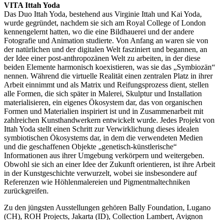
VITA Ittah Yoda
Das Duo Ittah Yoda, bestehend aus Virginie Ittah und Kai Yoda,
wurde gegründet, nachdem sie sich am Royal College of London
kennengelernt hatten, wo die eine Bildhauerei und der andere
Fotografie und Animation studierte. Von Anfang an waren sie von
der natürlichen und der digitalen Welt fasziniert und begannen, an
der Idee einer post-anthropozänen Welt zu arbeiten, in der diese
beiden Elemente harmonisch koexistieren, was sie das „Symbiozän“
nennen. Während die virtuelle Realität einen zentralen Platz in ihrer
Arbeit einnimmt und als Matrix und Reifungsprozess dient, stellen
alle Formen, die sich später in Malerei, Skulptur und Installation
materialisieren, ein eigenes Ökosystem dar, das von organischen
Formen und Materialien inspiriert ist und in Zusammenarbeit mit
zahlreichen Kunsthandwerkern entwickelt wurde. Jedes Projekt von
Ittah Yoda stellt einen Schritt zur Verwirklichung dieses idealen
symbiotischen Ökosystems dar, in dem die verwendeten Medien
und die geschaffenen Objekte „genetisch-künstlerische“
Informationen aus ihrer Umgebung verkörpern und weitergeben.
Obwohl sie sich an einer Idee der Zukunft orientieren, ist ihre Arbeit
in der Kunstgeschichte verwurzelt, wobei sie insbesondere auf
Referenzen wie Höhlenmalereien und Pigmentmaltechniken
zurückgreifen.
Zu den jüngsten Ausstellungen gehören Bally Foundation, Lugano
(CH), ROH Projects, Jakarta (ID), Collection Lambert, Avignon