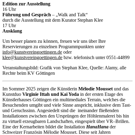
Edition zur Ausstellung
16 Uhr
Führung und Gespräch
– „Walk and Talk“
durch die Ausstellung mit dem Kurator Stephan Klee
17 Uhr
Ausklang
Um besser planen zu können, freuen wir uns über Ihre
Reservierungen zu einzelnen Programmpunkten unter
info@kunstvereingoettingen.de
oder
klee@kunstvereingoettingen.de
bzw. telefonisch unter 0551-44899
Veranstaltungsbild: Grafik von Stephan Klee, Quelle: Alamy, alle
Rechte beim KV Göttingen
Im Sommer 2025 zeigen die Künstlerin
Mélodie Mousset
und das
Kunstduo
Virginie Ittah und Kai Yoda
in der ersten Etage des
Künstlerhauses Göttingen ein multimediales Terrain, welches die
Besuchenden umgibt und viele Sinne anspricht, inklusive dem Tast-
und Geruchssinn. Angesiedelt sind die ineinander fließenden
Installationen zwischen den Ursprüngen der Höhlenmalerei bis hin
zu virtuell erzeugbaren Landschaften, eingespielt über VR–Brillen.
Eine der Kernarbeiten bildet die Installation
HanaHana
der
Schweizer Französin Mélodie Mousset. Diese seit Jahren