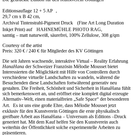
Editionsauflage 12 + 5 AP ,
29,7 cm x B 42 cm,
Archival Tintenstrahl-Pigment Druck (Fine Art Long Duration
Inkjet Print) auf HAHNEMÜHLE PHOTO RAG,
samtig – matt naturweiß, säurefrei, 100% Zellulose, 308 g/qm
Courtesy of the artist
Preis: 320 € / 240 € für Mitglieder des KV Göttingen
Die seit Jahren wachsende, interaktive Virtual – Reality Erfahrung
HanaHana
der Schweizer Französin Mélodie Mousset bietet
Interessierten die Möglichkeit mit Hilfe von Controllern durch
verschiedene virtuelle Landschaften zu wandeln, während die
Besuchenden diese Landschaften fortwährend generativ neu
gestalten. Die Freiheit, Schönheit und Sicherheit in HanaHana fühlt
sich bemerkenswert an, und eröffnet eine komplett digital erzeugte
Alternativ–Welt, einen materialfreien „Safe Space“ der besonderen
Art. Es ist uns eine große Ehre, dass Mélodie Mousset jetzt
exklusiv für den Kunstverein Göttingen die erste physikalisch
greifbare Arbeit aus HanaHana – Universum als Editions –Druck
generiert hat. Mit dem Kauf helfen Sie den Kunstverein auch
weiterhin der Öffentlichkeit solche experimentelle Arbeiten zu
präsentieren.