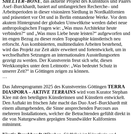
SHELTER–BONE
, das aktuelle Projekt des Kunstduos und Paares
Asef–Burckhardt, basiert auf umfangreichen Recherche– und
Arbeitsperioden in dieser visionären Siedlung in Nordkalifornien
und präsentiert vor Ort und in Berlin entstandene Werke. Vor dem
akutem Hintergrund der globalen Umweltkrise werden dabei neue
anthropologischen Fragen wie: „Was muss Architektur heute
verbinden?“ und „Was muss Liebe heute leisten?“ aufgeworfen und
im engen Bezug zu dieser realen Topographie künstlerisch neu
erforscht. Aus kombinierten, multimedialen Arbeiten bestehend,
wird das Projekt zur Zeit aktiv erweitert und fortentwickelt, um in
wechselhaften Setzungen an internationalen Ausstellungsorten
gezeigt zu werden. Der Kunstverein freut sich sehr, diesen
Werkkomplex unter dem Leitmotiv: „Was bedeutet Schutz in
unserer Zeit?“ in Göttingen zeigen zu können.
…
Das Jahresprogramm 2025 des Kunstvereins Göttingen
TERRA
DIASPORA –
AKTIVE TERRAINS
wird vom Kurator Stephan
Klee mit den beteiligten Künstlerinnen und Künstlern entwickelt.
Den Auftakt im frischen Jahr macht das Duo Asef–Burckhardt mit
einem allumgebenden, die Sinne ansprechenden Parcours aus
mehreren Installationen, welcher die Betrachtenden gefühlt direkt in
die von Naturgewalten geprägten Strandwälder Kaliforniens
mitnimmt.