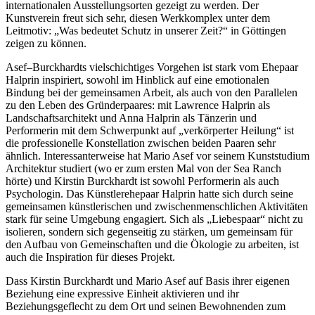
internationalen Ausstellungsorten gezeigt zu werden. Der
Kunstverein freut sich sehr, diesen Werkkomplex unter dem
Leitmotiv: „Was bedeutet Schutz in unserer Zeit?“ in Göttingen
zeigen zu können.
Asef–Burckhardts vielschichtiges Vorgehen ist stark vom Ehepaar
Halprin inspiriert, sowohl im Hinblick auf eine emotionalen
Bindung bei der gemeinsamen Arbeit, als auch von den Parallelen
zu den Leben des Gründerpaares: mit Lawrence Halprin als
Landschaftsarchitekt und Anna Halprin als Tänzerin und
Performerin mit dem Schwerpunkt auf „verkörperter Heilung“ ist
die professionelle Konstellation zwischen beiden Paaren sehr
ähnlich. Interessanterweise hat Mario Asef vor seinem Kunststudium
Architektur studiert (wo er zum ersten Mal von der Sea Ranch
hörte) und Kirstin Burckhardt ist sowohl Performerin als auch
Psychologin. Das Künstlerehepaar Halprin hatte sich durch seine
gemeinsamen künstlerischen und zwischenmenschlichen Aktivitäten
stark für seine Umgebung engagiert. Sich als „Liebespaar“ nicht zu
isolieren, sondern sich gegenseitig zu stärken, um gemeinsam für
den Aufbau von Gemeinschaften und die Ökologie zu arbeiten, ist
auch die Inspiration für dieses Projekt.
Dass Kirstin Burckhardt und Mario Asef auf Basis ihrer eigenen
Beziehung eine expressive Einheit aktivieren und ihr
Beziehungsgeflecht zu dem Ort und seinen Bewohnenden zum