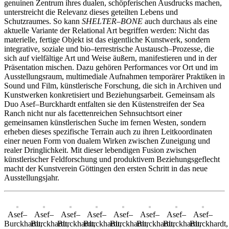
genuinen Zentrum ihres dualen, schöpferischen Ausdrucks machen,
unterstreicht die Relevanz dieses geteilten Lebens und
Schutzraumes. So kann
SHELTER–BONE
auch durchaus als eine
aktuelle Variante der Relational Art begriffen werden: Nicht das
materielle, fertige Objekt ist das eigentliche Kunstwerk, sondern
integrative, soziale und bio–terrestrische Austausch–Prozesse, die
sich auf vielfältige Art und Weise äußern, manifestieren und in der
Präsentation mischen. Dazu gehören Performances vor Ort und im
Ausstellungsraum, multimediale Aufnahmen temporärer Praktiken in
Sound und Film, künstlerische Forschung, die sich in Archiven und
Kunstwerken konkretisiert und Beziehungsarbeit. Gemeinsam als
Duo Asef–Burckhardt entfalten sie den Küstenstreifen der Sea
Ranch nicht nur als facettenreichen Sehnsuchtsort einer
gemeinsamen künstlerischen Suche im fernen Westen, sondern
erheben dieses spezifische Terrain auch zu ihren Leitkoordinaten
einer neuen Form von dualem Wirken zwischen Zuneigung und
realer Dringlichkeit. Mit dieser lebendigen Fusion zwischen
künstlerischer Feldforschung und produktivem Beziehungsgeflecht
macht der Kunstverein Göttingen den ersten Schritt in das neue
Ausstellungsjahr.
Asef–
Asef–
Asef–
Asef–
Asef–
Asef–
Asef–
Asef–
Burckhardt,
Burckhardt,
Burckhardt,
Burckhardt,
Burckhardt,
Burckhardt,
Burckhardt,
Burckhardt,