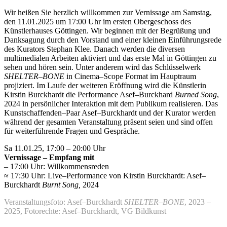
Wir heißen Sie herzlich willkommen zur Vernissage am Samstag,
den 11.01.2025 um 17:00 Uhr im ersten Obergeschoss des
Künstlerhauses Göttingen. Wir beginnen mit der Begrüßung und
Danksagung durch den Vorstand und einer kleinen Einführungsrede
des Kurators Stephan Klee. Danach werden die diversen
multimedialen Arbeiten aktiviert und das erste Mal in Göttingen zu
sehen und hören sein. Unter anderem wird das Schlüsselwerk
SHELTER–BONE
in Cinema–Scope Format im Hauptraum
projiziert. Im Laufe der weiteren Eröffnung wird die Künstlerin
Kirstin Burckhardt die Performance Asef–Burckhard
Burned Song
,
2024 in persönlicher Interaktion mit dem Publikum realisieren. Das
Kunstschaffenden–Paar Asef–Burckhardt und der Kurator werden
während der gesamten Veranstaltung präsent seien und sind offen
für weiterführende Fragen und Gespräche.
Sa 11.01.25, 17:00 – 20:00 Uhr
Vernissage – Empfang mit
– 17:00 Uhr: Willkommensreden
≈ 17:30 Uhr: Live–Performance von Kirstin Burckhardt: Asef–
Burckhardt
Burnt Song,
2024
Veranstaltungsfoto: Asef–Burckhardt
SHELTER–BONE
, 2023 –
2025, Fotorechte: Asef–Burckhardt, VG Bildkunst