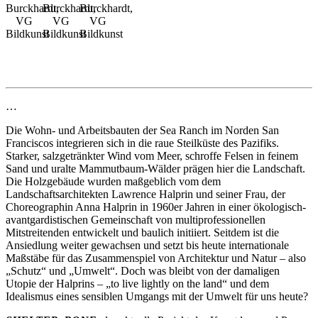
Burckhardt,
Burckhardt,
Burckhardt,
VG
VG
VG
Bildkunst
Bildkunst
Bildkunst
…
Die Wohn- und Arbeitsbauten der Sea Ranch im Norden San
Franciscos integrieren sich in die raue Steilküste des Pazifiks.
Starker, salzgetränkter Wind vom Meer, schroffe Felsen in feinem
Sand und uralte Mammutbaum-Wälder prägen hier die Landschaft.
Die Holzgebäude wurden maßgeblich vom dem
Landschaftsarchitekten Lawrence Halprin und seiner Frau, der
Choreographin Anna Halprin in 1960er Jahren in einer ökologisch-
avantgardistischen Gemeinschaft von multiprofessionellen
Mitstreitenden entwickelt und baulich initiiert. Seitdem ist die
Ansiedlung weiter gewachsen und setzt bis heute internationale
Maßstäbe für das Zusammenspiel von Architektur und Natur – also
„Schutz“ und „Umwelt“. Doch was bleibt von der damaligen
Utopie der Halprins – „to live lightly on the land“ und dem
Idealismus eines sensiblen Umgangs mit der Umwelt für uns heute?