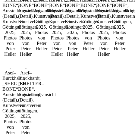
BONE“,
BONE“,
BONE“,
BONE“,
BONE“,
BONE“,
BONE“,
BONE“,
Ausstellungsansicht
Ausstellungsansicht
Ausstellungsansicht,
Ausstellungsansicht
Ausstellungsansicht
Ausstellungsansicht,
Ausstellungsansicht
Ausstellung
(Detail),
(Detail),
Kunstverein
(Detail),
(Detail),
Kunstverein
(Detail),
Kunstverein
Kunstverein
Kunstverein
Göttingen,
Kunstverein
Kunstverein
Göttingen,
Kunstverein
Göttingen,
Göttingen,
Göttingen,
2025,
Göttingen,
Göttingen,
2025,
Göttingen,
2025,
2025,
2025,
Photos
2025,
2025,
Photos
2025,
Photos
Photos
Photos
von
Photos
Photos
von
Photos
von
von
von
Peter
von
von
Peter
von
Peter
Peter
Peter
Heller
Peter
Peter
Heller
Peter
Heller
Heller
Heller
Heller
Heller
Heller
Asef–
Asef–
Burckhardt,
Burckhardt,
„SHELTER–
„SHELTER–
BONE“,
BONE“,
Ausstellungsansicht
Ausstellungsansicht
(Detail),
(Detail),
Kunstverein
Kunstverein
Göttingen,
Göttingen,
2025,
2025,
Photos
Photos
von
von
Peter
Peter