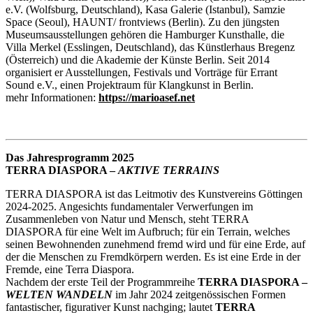
e.V. (Wolfsburg, Deutschland), Kasa Galerie (Istanbul), Samzie
Space (Seoul), HAUNT/ frontviews (Berlin). Zu den jüngsten
Museumsausstellungen gehören die Hamburger Kunsthalle, die
Villa Merkel (Esslingen, Deutschland), das Künstlerhaus Bregenz
(Österreich) und die Akademie der Künste Berlin. Seit 2014
organisiert er Ausstellungen, Festivals und Vorträge für Errant
Sound e.V., einen Projektraum für Klangkunst in Berlin.
mehr Informationen:
https://marioasef.net
Das Jahresprogramm 2025
TERRA DIASPORA –
AKTIVE TERRAINS
TERRA DIASPORA ist das Leitmotiv des Kunstvereins Göttingen
2024-2025. Angesichts fundamentaler Verwerfungen im
Zusammenleben von Natur und Mensch, steht TERRA
DIASPORA für eine Welt im Aufbruch; für ein Terrain, welches
seinen Bewohnenden zunehmend fremd wird und für eine Erde, auf
der die Menschen zu Fremdkörpern werden. Es ist eine Erde in der
Fremde, eine Terra Diaspora.
Nachdem der erste Teil der Programmreihe
TERRA DIASPORA –
WELTEN WANDELN
im Jahr 2024 zeitgenössischen Formen
fantastischer, figurativer Kunst nachging; lautet
TERRA