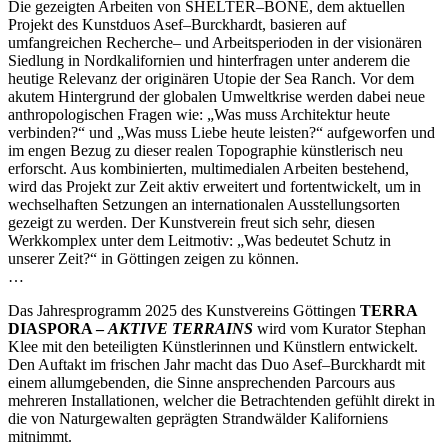
Die gezeigten Arbeiten von SHELTER–BONE, dem aktuellen
Projekt des Kunstduos Asef–Burckhardt, basieren auf
umfangreichen Recherche– und Arbeitsperioden in der visionären
Siedlung in Nordkalifornien und hinterfragen unter anderem die
heutige Relevanz der originären Utopie der Sea Ranch. Vor dem
akutem Hintergrund der globalen Umweltkrise werden dabei neue
anthropologischen Fragen wie: „Was muss Architektur heute
verbinden?“ und „Was muss Liebe heute leisten?“ aufgeworfen und
im engen Bezug zu dieser realen Topographie künstlerisch neu
erforscht. Aus kombinierten, multimedialen Arbeiten bestehend,
wird das Projekt zur Zeit aktiv erweitert und fortentwickelt, um in
wechselhaften Setzungen an internationalen Ausstellungsorten
gezeigt zu werden. Der Kunstverein freut sich sehr, diesen
Werkkomplex unter dem Leitmotiv: „Was bedeutet Schutz in
unserer Zeit?“ in Göttingen zeigen zu können.
…
Das Jahresprogramm 2025 des Kunstvereins Göttingen
TERRA
DIASPORA –
AKTIVE TERRAINS
wird vom Kurator Stephan
Klee mit den beteiligten Künstlerinnen und Künstlern entwickelt.
Den Auftakt im frischen Jahr macht das Duo Asef–Burckhardt mit
einem allumgebenden, die Sinne ansprechenden Parcours aus
mehreren Installationen, welcher die Betrachtenden gefühlt direkt in
die von Naturgewalten geprägten Strandwälder Kaliforniens
mitnimmt.