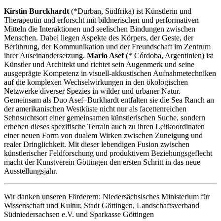
Kirstin Burckhardt
(*Durban, Südfrika) ist Künstlerin und
Therapeutin und erforscht mit bildnerischen und performativen
Mitteln die Interaktionen und seelischen Bindungen zwischen
Menschen. Dabei liegen Aspekte des Körpers, der Geste, der
Berührung, der Kommunikation und der Freundschaft im Zentrum
ihrer Auseinandersetzung.
Mario Asef
(* Córdoba, Argentinien) ist
Künstler und Architekt und richtet sein Augenmerk und seine
ausgeprägte Kompetenz in visuell-akkustischen Aufnahmetechniken
auf die komplexen Wechselwirkungen in den ökologischen
Netzwerke diverser Spezies in wilder und urbaner Natur.
Gemeinsam als Duo Asef–Burkhardt entfalten sie die Sea Ranch an
der amerikanischen Westküste nicht nur als facettenreichen
Sehnsuchtsort einer gemeinsamen künstlerischen Suche, sondern
erheben dieses spezifische Terrain auch zu ihren Leitkoordinaten
einer neuen Form von dualem Wirken zwischen Zuneigung und
realer Dringlichkeit. Mit dieser lebendigen Fusion zwischen
künstlerischer Feldforschung und produktivem Beziehungsgeflecht
macht der Kunstverein Göttingen den ersten Schritt in das neue
Ausstellungsjahr.
Wir danken unseren Förderern: Niedersächsisches Ministerium für
Wissenschaft und Kultur, Stadt Göttingen, Landschaftsverband
Südniedersachsen e.V. und Sparkasse Göttingen