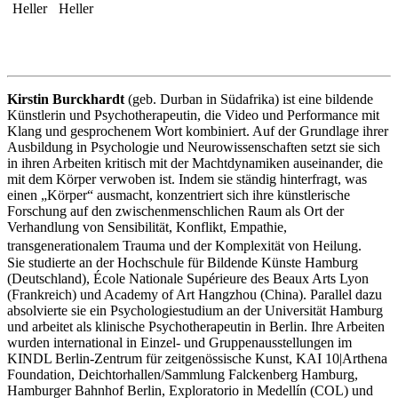
Heller
Heller
Kirstin Burckhardt
(geb. Durban in Südafrika) ist eine bildende
Künstlerin und Psychotherapeutin, die Video und Performance mit
Klang und gesprochenem Wort kombiniert. Auf der Grundlage ihrer
Ausbildung in Psychologie und Neurowissenschaften setzt sie sich
in ihren Arbeiten kritisch mit der Machtdynamiken auseinander, die
mit dem Körper verwoben ist. Indem sie ständig hinterfragt, was
einen „Körper“ ausmacht, konzentriert sich ihre künstlerische
Forschung auf den zwischenmenschlichen Raum als Ort der
Verhandlung von Sensibilität, Konflikt, Empathie,
transgenerationalem Trauma und der Komplexität von Heilung.
Sie studierte an der Hochschule für Bildende Künste Hamburg
(Deutschland), École Nationale Supérieure des Beaux Arts Lyon
(Frankreich) und Academy of Art Hangzhou (China). Parallel dazu
absolvierte sie ein Psychologiestudium an der Universität Hamburg
und arbeitet als klinische Psychotherapeutin in Berlin. Ihre Arbeiten
wurden international in Einzel- und Gruppenausstellungen im
KINDL Berlin-Zentrum für zeitgenössische Kunst, KAI 10|Arthena
Foundation, Deichtorhallen/Sammlung Falckenberg Hamburg,
Hamburger Bahnhof Berlin, Exploratorio in Medellín (COL) und