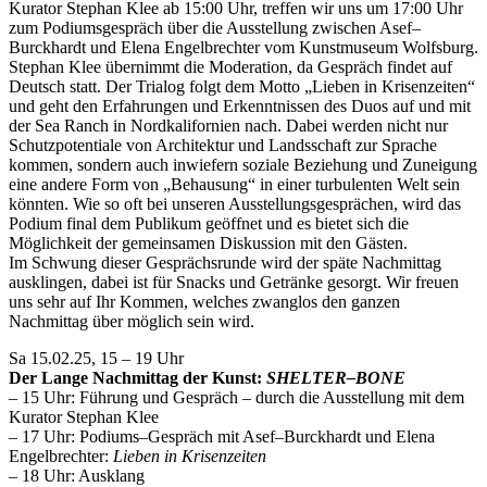
Kurator Stephan Klee ab 15:00 Uhr, treffen wir uns um 17:00 Uhr
zum Podiumsgespräch über die Ausstellung zwischen Asef–
Burckhardt und Elena Engelbrechter vom Kunstmuseum Wolfsburg.
Stephan Klee übernimmt die Moderation, da Gespräch findet auf
Deutsch statt. Der Trialog folgt dem Motto „Lieben in Krisenzeiten“
und geht den Erfahrungen und Erkenntnissen des Duos auf und mit
der Sea Ranch in Nordkalifornien nach. Dabei werden nicht nur
Schutzpotentiale von Architektur und Landsschaft zur Sprache
kommen, sondern auch inwiefern soziale Beziehung und Zuneigung
eine andere Form von „Behausung“ in einer turbulenten Welt sein
könnten. Wie so oft bei unseren Ausstellungsgesprächen, wird das
Podium final dem Publikum geöffnet und es bietet sich die
Möglichkeit der gemeinsamen Diskussion mit den Gästen.
Im Schwung dieser Gesprächsrunde wird der späte Nachmittag
ausklingen, dabei ist für Snacks und Getränke gesorgt. Wir freuen
uns sehr auf Ihr Kommen, welches zwanglos den ganzen
Nachmittag über möglich sein wird.
Sa 15.02.25, 15 – 19 Uhr
Der Lange Nachmittag der Kunst:
SHELTER–BONE
– 15 Uhr: Führung und Gespräch – durch die Ausstellung mit dem
Kurator Stephan Klee
– 17 Uhr: Podiums–Gespräch mit Asef–Burckhardt und Elena
Engelbrechter:
Lieben in Krisenzeiten
– 18 Uhr: Ausklang