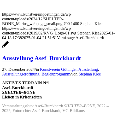
https://www.kunstvereingoettingen.de/wp-
content/uploads/2024/12/SHELTER-
BONE_Marius_webpage_small.png
700
1400
Stephan Klee
https://www.kunstvereingoettingen.de/wp-
content/uploads/2019/02/KVG_Logo-01.svg
Stephan Klee
2025-01-
04 18:17:38
2025-01-04 21:51:51
Vernissage Asef–Burckhardt
Ausstellung Asef–Burckhardt
27. Dezember 2024
/
in
Kunstverein Göttingen
Ausstellung
,
Ausstellungseröffnung
,
Begleitprogramm
/
von
Stephan Klee
AKTIVES TERRAIN N°1
Asef–Burckhardt
SHELTER–BONE
Lieben in Krisenzeiten
Veranstaltungsfoto: Asef–Burckhardt
SHELTER–BONE
, 2022 –
2025, Fotorechte: Asef–Burckhardt, VG Bildkuns