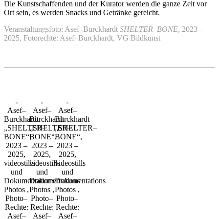
Die Kunstschaffenden und der Kurator werden die ganze Zeit vor
Ort sein, es werden Snacks und Getränke gereicht.
Veranstaltungsfoto: Asef–Burckhardt
SHELTER–BONE
, 2023 –
2025, Fotorechte: Asef–Burckhardt, VG Bildkunst
Asef–
Asef–
Asef–
Burckhardt
Burckhardt
Burckhardt
„SHELTER–
„SHELTER–
„SHELTER–
BONE“,
BONE“,
BONE“,
2023 –
2023 –
2023 –
2025,
2025,
2025,
videostills
videostills
videostills
und
und
und
Dokumentations
Dokumentations
Dokumentations
Photos ,
Photos ,
Photos ,
Photo–
Photo–
Photo–
Rechte:
Rechte:
Rechte:
Asef–
Asef–
Asef–