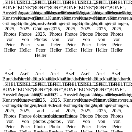
„SHELTER–
„SHELTER–
„SHELTER–
„SHELTER–
„SHELTER–
„SHELTER–
„SHELTER–
„SHELTER
BONE“,
BONE“,
BONE“,
BONE“,
BONE“,
BONE“,
BONE“,
BONE“,
Ausstellungsansicht,
Ausstellungsansicht,
Ausstellungsansicht
Ausstellungsansicht,
Ausstellungsansicht,
Ausstellungsansicht,
Ausstellungsansicht,
Ausstellung
Kunstverein
Kunstverein
(Detail),
Kunstverein
Kunstverein
Kunstverein
Kunstverein
Kunstverein
Göttingen,
Göttingen,
Kunstverein
Göttingen,
Göttingen,
Göttingen,
Göttingen,
Göttingen,
2025,
2025,
Göttingen,
2025,
2025,
2025,
2025,
2025,
Photos
Photos
2025,
Photos
Photos
Photos
Photos
Photos
von
von
Photos
von
von
von
von
von
Peter
Peter
von
Peter
Peter
Peter
Peter
Peter
Heller
Heller
Peter
Heller
Heller
Heller
Heller
Heller
Heller
Asef–
Asef–
Asef–
Asef–
Asef–
Asef–
Asef–
Asef–
Burckhardt,
Burckhardt,
Burckhardt
Burckhardt
Burckhardt,
Burckhardt,
Burckhardt,
Burckhardt,
„SHELTER–
„SHELTER–
„SHELTER–
„SHELTER–
„SHELTER–
„SHELTER–
„SHELTER–
„SHELTER
BONE“,
BONE“,
BONE“,
BONE“,
BONE“,
BONE“,
BONE“,
BONE“,
Ausstellungsansicht,
Ausstellungsansicht,
2022 –
2022 –
Ausstellungsansicht,
Ausstellungsansicht,
Ausstellungsansicht,
Ausstellung
Kunstverein
Kunstverein
2025,
2025,
Kunstverein
Kunstverein
Kunstverein
Kunstverein
Göttingen,
Göttingen,
videostills
videostills
Göttingen,
Göttingen,
Göttingen,
Göttingen,
2025,
2025,
and
and
2025,
2025,
2025,
2025,
Photos
Photos
dokumentations
dokumentations
Photos
Photos
Photos
Photos
von
von
photos ,
photos ,
von
von
von
von
Peter
Peter
Photo–
Photo–
Peter
Peter
Peter
Peter
Heller
Heller
Rechte:
Rechte:
Heller
Heller
Heller
Heller