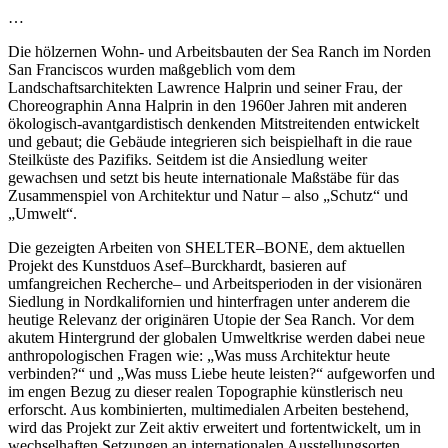
…
Die hölzernen Wohn- und Arbeitsbauten der Sea Ranch im Norden
San Franciscos wurden maßgeblich vom dem
Landschaftsarchitekten Lawrence Halprin und seiner Frau, der
Choreographin Anna Halprin in den 1960er Jahren mit anderen
ökologisch-avantgardistisch denkenden Mitstreitenden entwickelt
und gebaut; die Gebäude integrieren sich beispielhaft in die raue
Steilküste des Pazifiks. Seitdem ist die Ansiedlung weiter
gewachsen und setzt bis heute internationale Maßstäbe für das
Zusammenspiel von Architektur und Natur – also „Schutz“ und
„Umwelt“.
Die gezeigten Arbeiten von SHELTER–BONE, dem aktuellen
Projekt des Kunstduos Asef–Burckhardt, basieren auf
umfangreichen Recherche– und Arbeitsperioden in der visionären
Siedlung in Nordkalifornien und hinterfragen unter anderem die
heutige Relevanz der originären Utopie der Sea Ranch. Vor dem
akutem Hintergrund der globalen Umweltkrise werden dabei neue
anthropologischen Fragen wie: „Was muss Architektur heute
verbinden?“ und „Was muss Liebe heute leisten?“ aufgeworfen und
im engen Bezug zu dieser realen Topographie künstlerisch neu
erforscht. Aus kombinierten, multimedialen Arbeiten bestehend,
wird das Projekt zur Zeit aktiv erweitert und fortentwickelt, um in
wechselhaften Setzungen an internationalen Ausstellungsorten