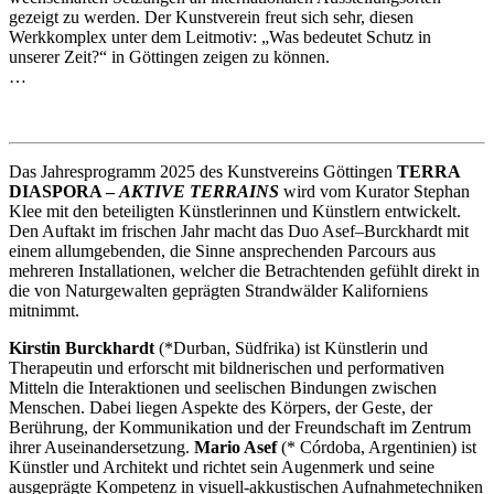
gezeigt zu werden. Der Kunstverein freut sich sehr, diesen
Werkkomplex unter dem Leitmotiv: „Was bedeutet Schutz in
unserer Zeit?“ in Göttingen zeigen zu können.
…
Das Jahresprogramm 2025 des Kunstvereins Göttingen
TERRA
DIASPORA –
AKTIVE TERRAINS
wird vom Kurator Stephan
Klee mit den beteiligten Künstlerinnen und Künstlern entwickelt.
Den Auftakt im frischen Jahr macht das Duo Asef–Burckhardt mit
einem allumgebenden, die Sinne ansprechenden Parcours aus
mehreren Installationen, welcher die Betrachtenden gefühlt direkt in
die von Naturgewalten geprägten Strandwälder Kaliforniens
mitnimmt.
Kirstin Burckhardt
(*Durban, Südfrika) ist Künstlerin und
Therapeutin und erforscht mit bildnerischen und performativen
Mitteln die Interaktionen und seelischen Bindungen zwischen
Menschen. Dabei liegen Aspekte des Körpers, der Geste, der
Berührung, der Kommunikation und der Freundschaft im Zentrum
ihrer Auseinandersetzung.
Mario Asef
(* Córdoba, Argentinien) ist
Künstler und Architekt und richtet sein Augenmerk und seine
ausgeprägte Kompetenz in visuell-akkustischen Aufnahmetechniken