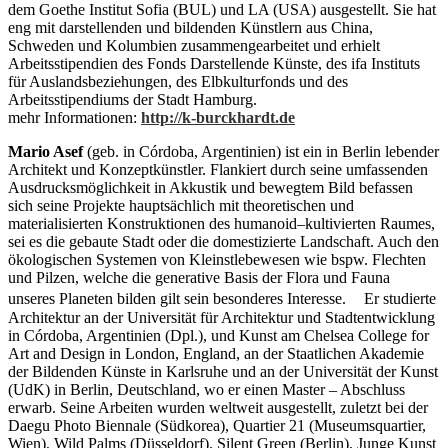
dem Goethe Institut Sofia (BUL) und LA (USA) ausgestellt. Sie hat
eng mit darstellenden und bildenden Künstlern aus China,
Schweden und Kolumbien zusammengearbeitet und erhielt
Arbeitsstipendien des Fonds Darstellende Künste, des ifa Instituts
für Auslandsbeziehungen, des Elbkulturfonds und des
Arbeitsstipendiums der Stadt Hamburg.
mehr Informationen:
http://k-burckhardt.de
Mario Asef
(geb. in Córdoba, Argentinien) ist ein in Berlin lebender
Architekt und Konzeptkünstler. Flankiert durch seine umfassenden
Ausdrucksmöglichkeit in Akkustik und bewegtem Bild befassen
sich seine Projekte hauptsächlich mit theoretischen und
materialisierten Konstruktionen des humanoid–kultivierten Raumes,
sei es die gebaute Stadt oder die domestizierte Landschaft. Auch den
ökologischen Systemen von Kleinstlebewesen wie bspw. Flechten
und Pilzen, welche die generative Basis der Flora und Fauna
unseres Planeten bilden gilt sein besonderes Interesse. Er studierte
Architektur an der Universität für Architektur und Stadtentwicklung
in Córdoba, Argentinien (Dpl.), und Kunst am Chelsea College for
Art and Design in London, England, an der Staatlichen Akademie
der Bildenden Künste in Karlsruhe und an der Universität der Kunst
(UdK) in Berlin, Deutschland, wo er einen Master – Abschluss
erwarb. Seine Arbeiten wurden weltweit ausgestellt, zuletzt bei der
Daegu Photo Biennale (Südkorea), Quartier 21 (Museumsquartier,
Wien), Wild Palms (Düsseldorf), Silent Green (Berlin), Junge Kunst