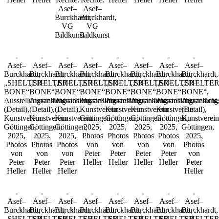
Asef–
Asef–
Burckhardt,
Burckhardt,
VG
VG
Bildkunst
Bildkunst
Asef–
Asef–
Asef–
Asef–
Asef–
Asef–
Asef–
Asef–
Burckhardt,
Burckhardt,
Burckhardt,
Burckhardt,
Burckhardt,
Burckhardt,
Burckhardt,
Burckhardt,
„SHELTER–
„SHELTER–
„SHELTER–
„SHELTER–
„SHELTER–
„SHELTER–
„SHELTER–
„SHELTER
BONE“,
BONE“,
BONE“,
BONE“,
BONE“,
BONE“,
BONE“,
BONE“,
Ausstellungsansicht
Ausstellungsansicht
Ausstellungsansicht
Ausstellungsansicht,
Ausstellungsansicht,
Ausstellungsansicht,
Ausstellungsansicht,
Ausstellung
(Detail),
(Detail),
(Detail),
Kunstverein
Kunstverein
Kunstverein
Kunstverein
(Detail),
Kunstverein
Kunstverein
Kunstverein
Göttingen,
Göttingen,
Göttingen,
Göttingen,
Kunstverein
Göttingen,
Göttingen,
Göttingen,
2025,
2025,
2025,
2025,
Göttingen,
2025,
2025,
2025,
Photos
Photos
Photos
Photos
2025,
Photos
Photos
Photos
von
von
von
von
Photos
von
von
von
Peter
Peter
Peter
Peter
von
Peter
Peter
Peter
Heller
Heller
Heller
Heller
Peter
Heller
Heller
Heller
Heller
Asef–
Asef–
Asef–
Asef–
Asef–
Asef–
Asef–
Asef–
Burckhardt,
Burckhardt,
Burckhardt,
Burckhardt,
Burckhardt,
Burckhardt,
Burckhardt,
Burckhardt,
„SHELTER–
„SHELTER–
„SHELTER–
„SHELTER–
„SHELTER–
„SHELTER–
„SHELTER–
„SHELTER