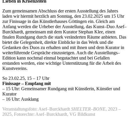
Lieben in Krisenzeiten
Zum gemeinsamen Abschluss der ersten Ausstellung des Jahres
laden wir hiermit herzlich am Sonntag, den 23.02.2025 um 15 Uhr
zur Finissage in das Künstlerhauses Göttingen ein. Gleich am
Anfang werden die Urheber der Ausstellung, das Kunst–Duo Asef–
Burckhardt, gemeinsam mit dem Kurator Stephan Klee, einen
finalen Rundgang durch die stark veränderten Räume anbieten. Das
bietet die Gelegenheit, direkte Einblicke in das Werk und die
Gedanken des Duos zu erhalten und mit ihnen und dem Kurator in
weiterführende Gespräche einzusteigen. Auch die Ausstellungs–
Edition kann nochmal einmal begutachtet und bei Gefallen
erstanden werden, eine wichtige Unterstützung für die Arbeit des
Kunstvereins.
So 23.02.25, 15 – 17 Uhr
Finissage – Empfang mit
– 15 Uhr: Gemeinsamer Rundgang mit Künstlerin, Künstler und
Kurator
– 16 Uhr: Ausklang
Veranstaltungsfoto: Asef–Burckhardt
SHELTER–BONE
, 2023 –
2025, Fotorechte: Asef–Burckhardt, VG Bildkunst