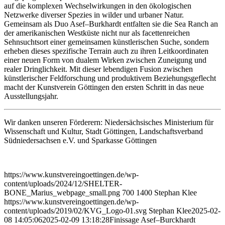
auf die komplexen Wechselwirkungen in den ökologischen
Netzwerke diverser Spezies in wilder und urbaner Natur.
Gemeinsam als Duo Asef–Burkhardt entfalten sie die Sea Ranch an
der amerikanischen Westküste nicht nur als facettenreichen
Sehnsuchtsort einer gemeinsamen künstlerischen Suche, sondern
erheben dieses spezifische Terrain auch zu ihren Leitkoordinaten
einer neuen Form von dualem Wirken zwischen Zuneigung und
realer Dringlichkeit. Mit dieser lebendigen Fusion zwischen
künstlerischer Feldforschung und produktivem Beziehungsgeflecht
macht der Kunstverein Göttingen den ersten Schritt in das neue
Ausstellungsjahr.
Wir danken unseren Förderern: Niedersächsisches Ministerium für
Wissenschaft und Kultur, Stadt Göttingen, Landschaftsverband
Südniedersachsen e.V. und Sparkasse Göttingen
https://www.kunstvereingoettingen.de/wp-
content/uploads/2024/12/SHELTER-
BONE_Marius_webpage_small.png
700
1400
Stephan Klee
https://www.kunstvereingoettingen.de/wp-
content/uploads/2019/02/KVG_Logo-01.svg
Stephan Klee
2025-02-
08 14:05:06
2025-02-09 13:18:28
Finissage Asef–Burckhardt