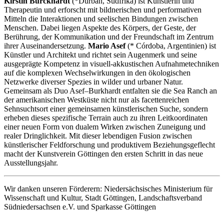
Kirstin Burckhardt
(*Durban, Südfrika) ist Künstlerin und
Therapeutin und erforscht mit bildnerischen und performativen
Mitteln die Interaktionen und seelischen Bindungen zwischen
Menschen. Dabei liegen Aspekte des Körpers, der Geste, der
Berührung, der Kommunikation und der Freundschaft im Zentrum
ihrer Auseinandersetzung.
Mario Asef
(* Córdoba, Argentinien) ist
Künstler und Architekt und richtet sein Augenmerk und seine
ausgeprägte Kompetenz in visuell-akkustischen Aufnahmetechniken
auf die komplexen Wechselwirkungen in den ökologischen
Netzwerke diverser Spezies in wilder und urbaner Natur.
Gemeinsam als Duo Asef–Burkhardt entfalten sie die Sea Ranch an
der amerikanischen Westküste nicht nur als facettenreichen
Sehnsuchtsort einer gemeinsamen künstlerischen Suche, sondern
erheben dieses spezifische Terrain auch zu ihren Leitkoordinaten
einer neuen Form von dualem Wirken zwischen Zuneigung und
realer Dringlichkeit. Mit dieser lebendigen Fusion zwischen
künstlerischer Feldforschung und produktivem Beziehungsgeflecht
macht der Kunstverein Göttingen den ersten Schritt in das neue
Ausstellungsjahr.
Wir danken unseren Förderern: Niedersächsisches Ministerium für
Wissenschaft und Kultur, Stadt Göttingen, Landschaftsverband
Südniedersachsen e.V. und Sparkasse Göttingen