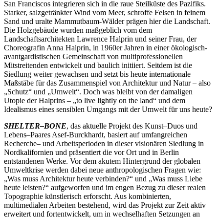
San Franciscos integrieren sich in die raue Steilküste des Pazifiks.
Starker, salzgetränkter Wind vom Meer, schroffe Felsen in feinem
Sand und uralte Mammutbaum-Wälder prägen hier die Landschaft.
Die Holzgebäude wurden maßgeblich vom dem
Landschaftsarchitekten Lawrence Halprin und seiner Frau, der
Choreografin Anna Halprin, in 1960er Jahren in einer ökologisch-
avantgardistischen Gemeinschaft von multiprofessionellen
Mitstreitenden entwickelt und baulich initiiert. Seitdem ist die
Siedlung weiter gewachsen und setzt bis heute internationale
Maßstäbe für das Zusammenspiel von Architektur und Natur – also
„Schutz“ und „Umwelt“. Doch was bleibt von der damaligen
Utopie der Halprins – „to live lightly on the land“ und dem
Idealismus eines sensiblen Umgangs mit der Umwelt für uns heute?
SHELTER–BONE
, das aktuelle Projekt des Kunst–Duos und
Lebens–Paares Asef-Burckhardt, basiert auf umfangreichen
Recherche– und Arbeitsperioden in dieser visionären Siedlung in
Nordkalifornien und präsentiert die vor Ort und in Berlin
entstandenen Werke. Vor dem akutem Hintergrund der globalen
Umweltkrise werden dabei neue anthropologischen Fragen wie:
„Was muss Architektur heute verbinden?“ und „Was muss Liebe
heute leisten?“ aufgeworfen und im engen Bezug zu dieser realen
Topographie künstlerisch erforscht. Aus kombinierten,
multimedialen Arbeiten bestehend, wird das Projekt zur Zeit aktiv
erweitert und fortentwickelt, um in wechselhaften Setzungen an