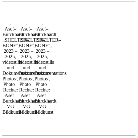
Asef–
Asef–
Asef–
Burckhardt
Burckhardt
Burckhardt
„SHELTER–
„SHELTER–
„SHELTER–
BONE“,
BONE“,
BONE“,
2023 –
2023 –
2023 –
2025,
2025,
2025,
videostills
videostills
videostills
und
und
und
Dokumentations
Dokumentations
Dokumentations
Photos ,
Photos ,
Photos ,
Photo–
Photo–
Photo–
Rechte:
Rechte:
Rechte:
Asef–
Asef–
Asef–
Burckhardt,
Burckhardt,
Burckhardt,
VG
VG
VG
Bildkunst
Bildkunst
Bildkunst