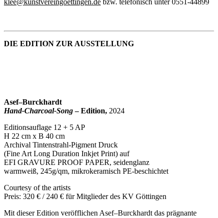
klee@kunstvereingoettingen.de
bzw. telefonisch unter 0551-44899
DIE EDITION ZUR AUSSTELLUNG
Asef–Burckhardt
Hand-Charcoal-Song
– Edition,
2024
Editionsauflage 12 + 5 AP
H 22 cm x B 40 cm
Archival Tintenstrahl-Pigment Druck
(Fine Art Long Duration Inkjet Print) auf
EFI GRAVURE PROOF PAPER, seidenglanz
warmweiß, 245g/qm, mikrokeramisch PE-beschichtet
Courtesy of the artists
Preis: 320 € / 240 € für Mitglieder des KV Göttingen
Mit dieser Edition veröfflichen Asef–Burckhardt das prägnante