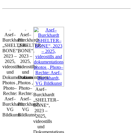
Asef–
Asef–
Burckhardt
Burckhardt
„SHELTER–
„SHELTER–
BONE“,
BONE“,
2023 –
2023 –
2025,
2025,
videostills
videostills
und
und
Dokumentations
Dokumentations
Photos ,
Photos ,
Photo–
Photo–
Asef–
Rechte:
Rechte:
Burckhardt
Asef–
Asef–
„SHELTER–
Burckhardt,
Burckhardt,
BONE“,
VG
VG
2023 –
Bildkunst
Bildkunst
2025,
videostills
und
Dokumentations