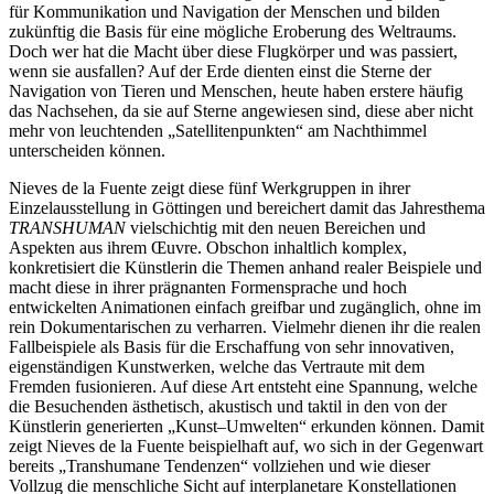
für Kommunikation und Navigation der Menschen und bilden
zukünftig die Basis für eine mögliche Eroberung des Weltraums.
Doch wer hat die Macht über diese Flugkörper und was passiert,
wenn sie ausfallen? Auf der Erde dienten einst die Sterne der
Navigation von Tieren und Menschen, heute haben erstere häufig
das Nachsehen, da sie auf Sterne angewiesen sind, diese aber nicht
mehr von leuchtenden „Satellitenpunkten“ am Nachthimmel
unterscheiden können.
Nieves de la Fuente zeigt diese fünf Werkgruppen in ihrer
Einzelausstellung in Göttingen und bereichert damit das Jahresthema
TRANSHUMAN
vielschichtig mit den neuen Bereichen und
Aspekten aus ihrem Œuvre. Obschon inhaltlich komplex,
konkretisiert die Künstlerin die Themen anhand realer Beispiele und
macht diese in ihrer prägnanten Formensprache und hoch
entwickelten Animationen einfach greifbar und zugänglich, ohne im
rein Dokumentarischen zu verharren. Vielmehr dienen ihr die realen
Fallbeispiele als Basis für die Erschaffung von sehr innovativen,
eigenständigen Kunstwerken, welche das Vertraute mit dem
Fremden fusionieren. Auf diese Art entsteht eine Spannung, welche
die Besuchenden ästhetisch, akustisch und taktil in den von der
Künstlerin generierten „Kunst–Umwelten“ erkunden können. Damit
zeigt Nieves de la Fuente beispielhaft auf, wo sich in der Gegenwart
bereits „Transhumane Tendenzen“ vollziehen und wie dieser
Vollzug die menschliche Sicht auf interplanetare Konstellationen