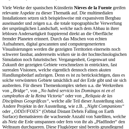
Viele Werke der spanischen Künstlerin
Nieves de la Fuente
greifen
relevante Aspekte zu dieser Thematik auf. Die multimedialen
Installationen setzen sich beispielsweise mit expansivem Bergbau
auseinander und zeigen u.a. die totale topographische Verwerfung
der ursprünglichen Landschaft, welche nach dem Abbau in ihrer
leblosen Andersartigkeit frappierend direkt an die Oberfläche
fremder Planeten erinnert. Durch das Mischen von echten
Aufnahmen, digital gescannten und computergenerierten
Visualisierungen werden die gezeigten Territorien einerseits noch
schwerer fassbar, andererseits wirken sie in der hochtechnologischen
Simulation noch futuristischer. Vergangenheit, Gegenwart und
Zukunft der gezeigten Gebiete verschmelzen in entrückten, fast
surrealen Visionen, welche eigentlich dennoch einen akuten
Handlungsbedarf aufzeigen. Denn es ist zu berücksichtigen, dass es
solche verwüsteten Gebiete tatsächlich auf der Erde gibt und sie sich
ausbreiten. Für diesen Themenkomplex stehen u.a. die Werkreihen
von
„Bridge“
, von
„No habrá servicio los Domingos ni en el
cumpleaños de la Reina Victoria“
oder von
„Reliquia de las
Disciplinas Geográficas“
, welche alle Teil dieser Ausstellung sind.
Andere Projekte in der Ausstellung, wie z.B.
„Night Companions“
oder
„ODD//FOES“
(Orbital Distant Debris Falling on Earth
Surface) thematisieren die wachsende Anzahl von Satelliten, welche
als Netz die Erde umspannen oder fern von ihr als „Pfadfinder“ den
Weltraum durchqueren. Diese Flugkörper sind bereits grundlegend