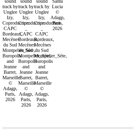
sound
sound
sound
Santa
track by
track by
track by
Lucia
Unglee
Unglee
Unglee
©
Izy,
Izy,
Izy,
Adagp,
Coproduction:
Coproduction
Coproduction
Paris,
CAPC
_
_
2026
Bordeaux,
CAPC
CAPC
Mecènes
Bordeaux,
Bordeaux,
du Sud
Mecènes
Mecènes
Montpelier_Sète,
du Sud
du Sud
Buropolis
Montpelier_Sète,
Montpelier_Sète,
and
Buropolis
Buropolis
Jeanne
and
and
Barret,
Jeanne
Jeanne
Marseille
Barret,
Barret,
©
Marseille
Marseille
Adagp,
©
©
Paris,
Adagp,
Adagp,
2026
Paris,
Paris,
2026
2026