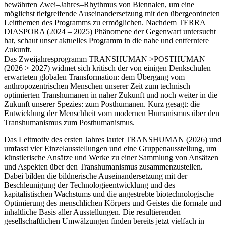
bewährten Zwei–Jahres–Rhythmus von Biennalen, um eine
möglichst tiefgreifende Auseinandersetzung mit den übergeordneten
Leitthemen des Programms zu ermöglichen. Nachdem TERRA
DIASPORA (2024 – 2025) Phänomene der Gegenwart untersucht
hat, schaut unser aktuelles Programm in die nahe und entferntere
Zukunft.
Das Zweijahresprogramm TRANSHUMAN >POSTHUMAN
(2026 > 2027) widmet sich kritisch der von einigen Denkschulen
erwarteten globalen Transformation: dem Übergang vom
anthropozentrischen Menschen unserer Zeit zum technisch
optimierten Transhumanen in naher Zukunft und noch weiter in die
Zukunft unserer Spezies: zum Posthumanen. Kurz gesagt: die
Entwicklung der Menschheit vom modernen Humanismus über den
Transhumanismus zum Posthumanismus.
Das Leitmotiv des ersten Jahres lautet TRANSHUMAN (2026) und
umfasst vier Einzelausstellungen und eine Gruppenausstellung, um
künstlerische Ansätze und Werke zu einer Sammlung von Ansätzen
und Aspekten über den Transhumanismus zusammenzustellen.
Dabei bilden die bildnerische Auseinandersetzung mit der
Beschleunigung der Technologieentwicklung und des
kapitalistischen Wachstums und die angestrebte biotechnologische
Optimierung des menschlichen Körpers und Geistes die formale und
inhaltliche Basis aller Ausstellungen. Die resultierenden
gesellschaftlichen Umwälzungen finden bereits jetzt vielfach in