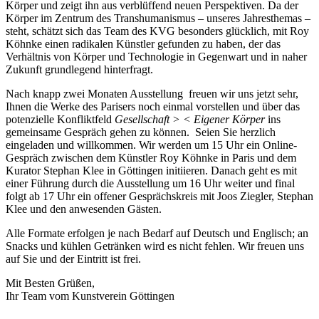
Körper und zeigt ihn aus verblüffend neuen Perspektiven. Da der
Körper im Zentrum des Transhumanismus – unseres Jahresthemas –
steht, schätzt sich das Team des KVG besonders glücklich, mit Roy
Köhnke einen radikalen Künstler gefunden zu haben, der das
Verhältnis von Körper und Technologie in Gegenwart und in naher
Zukunft grundlegend hinterfragt.
Nach knapp zwei Monaten Ausstellung freuen wir uns jetzt sehr,
Ihnen die Werke des Parisers noch einmal vorstellen und über das
potenzielle Konfliktfeld
Gesellschaft > < Eigener Körper
ins
gemeinsame Gespräch gehen zu können. Seien Sie herzlich
eingeladen und willkommen. Wir werden um 15 Uhr ein Online-
Gespräch zwischen dem Künstler Roy Köhnke in Paris und dem
Kurator Stephan Klee in Göttingen initiieren. Danach geht es mit
einer Führung durch die Ausstellung um 16 Uhr weiter und final
folgt ab 17 Uhr ein offener Gesprächskreis mit Joos Ziegler, Stephan
Klee und den anwesenden Gästen.
Alle Formate erfolgen je nach Bedarf auf Deutsch und Englisch; an
Snacks und kühlen Getränken wird es nicht fehlen. Wir freuen uns
auf Sie und der Eintritt ist frei.
Mit Besten Grüßen,
Ihr Team vom Kunstverein Göttingen