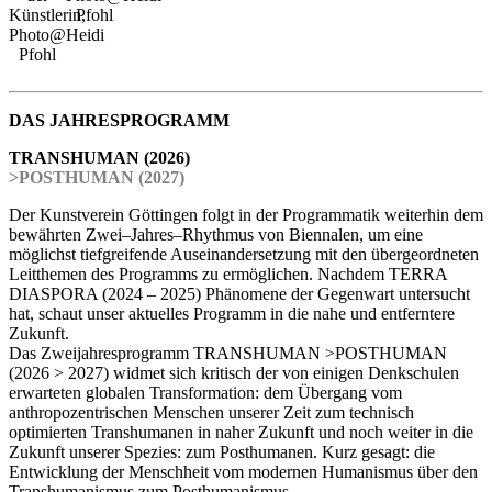
Künstlerin,
Pfohl
Photo@Heidi
Pfohl
DAS JAHRESPROGRAMM
TRANSHUMAN (2026)
>POSTHUMAN (2027)
Der Kunstverein Göttingen folgt in der Programmatik weiterhin dem
bewährten Zwei–Jahres–Rhythmus von Biennalen, um eine
möglichst tiefgreifende Auseinandersetzung mit den übergeordneten
Leitthemen des Programms zu ermöglichen. Nachdem TERRA
DIASPORA (2024 – 2025) Phänomene der Gegenwart untersucht
hat, schaut unser aktuelles Programm in die nahe und entferntere
Zukunft.
Das Zweijahresprogramm TRANSHUMAN >POSTHUMAN
(2026 > 2027) widmet sich kritisch der von einigen Denkschulen
erwarteten globalen Transformation: dem Übergang vom
anthropozentrischen Menschen unserer Zeit zum technisch
optimierten Transhumanen in naher Zukunft und noch weiter in die
Zukunft unserer Spezies: zum Posthumanen. Kurz gesagt: die
Entwicklung der Menschheit vom modernen Humanismus über den
Transhumanismus zum Posthumanismus.