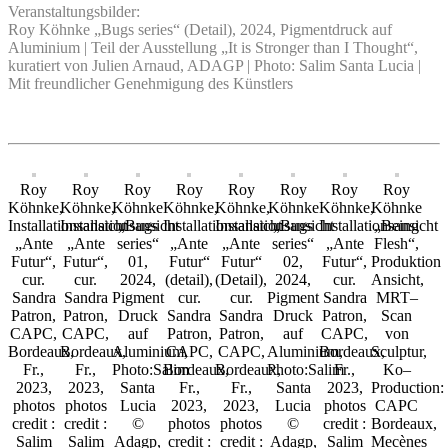
Veranstaltungsbilder:
Roy Köhnke „Bugs series“ (Detail), 2024, Pigmentdruck auf
Aluminium | Teil der Ausstellung „It is Stronger than I Thought“,
kuratiert von Julien Arnaud, ADAGP | Photo: Salim Santa Lucia |
Mit freundlicher Genehmigung des Künstlers
Roy
Roy
Roy
Roy
Roy
Roy
Roy
Roy
Köhnke,
Köhnke,
Köhnke
Köhnke,
Köhnke,
Köhnke
Köhnke,
Köhnke
Installationsansicht
Installationsansicht
„Bugs
Installationsansicht
Installationsansicht
„Bugs
Installationsansicht
„Being
„Ante
„Ante
series“
„Ante
„Ante
series“
„Ante
Flesh“,
Futur“,
Futur“,
01,
Futur“
Futur“
02,
Futur“,
Produktion
cur.
cur.
2024,
(detail),
(Detail),
2024,
cur.
Ansicht,
Sandra
Sandra
Pigment
cur.
cur.
Pigment
Sandra
MRT–
Patron,
Patron,
Druck
Sandra
Sandra
Druck
Patron,
Scan
CAPC,
CAPC,
auf
Patron,
Patron,
auf
CAPC,
von
Bordeaux,
Bordeaux,
Aluminium,
CAPC,
CAPC,
Aluminium,
Bordeaux,
Sculptur,
Fr.,
Fr.,
Photo:Salim
Bordeaux,
Bordeaux,
Photo:Salim
Fr.,
Ko–
2023,
2023,
Santa
Fr.,
Fr.,
Santa
2023,
Production:
photos
photos
Lucia
2023,
2023,
Lucia
photos
CAPC
credit :
credit :
©
photos
photos
©
credit :
Bordeaux,
Salim
Salim
Adagp,
credit :
credit :
Adagp,
Salim
Mecènes