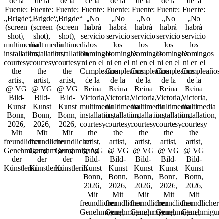
de la
de la
de la
de la
de la
de la
de la
de la
Fuente:
Fuente:
Fuente:
Fuente:
Fuente:
Fuente:
Fuente:
Fuente:
„Brigde“
„Brigde“
„Brigde“
„No
„No
„No
„No
„No
(screen
(screen
(screen
habrá
habrá
habrá
habrá
habrá
shot),
shot),
shot),
servicio
servicio
servicio
servicio
servicio
multimedia
multimedia
multimedia
los
los
los
los
los
installation,
installation,
installation,
Domingos
Domingos
Domingos
Domingos
Domingos
courtesy
courtesy
courtesy
ni en el
ni en el
ni en el
ni en el
ni en el
the
the
the
Cumpleaños
Cumpleaños
Cumpleaños
Cumpleaños
Cumpleaño
artist,
artist,
artist,
de la
de la
de la
de la
de la
@ VG
@ VG
@ VG
Reina
Reina
Reina
Reina
Reina
Bild-
Bild-
Bild-
Victoria,
Victoria,
Victoria,
Victoria,
Victoria,
Kunst
Kunst
Kunst
multimedia
multimedia
multimedia
multimedia
multimedia
Bonn,
Bonn,
Bonn,
installation,
installation,
installation,
installation,
installation,
2026,
2026,
2026,
courtesy
courtesy
courtesy
courtesy
courtesy
Mit
Mit
Mit
the
the
the
the
the
freundlicher
freundlicher
freundlicher
artist,
artist,
artist,
artist,
artist,
Genehmigung
Genehmigung
Genehmigung
@ VG
@ VG
@ VG
@ VG
@ VG
der
der
der
Bild-
Bild-
Bild-
Bild-
Bild-
Künstlerin
Künstlerin
Künstlerin
Kunst
Kunst
Kunst
Kunst
Kunst
Bonn,
Bonn,
Bonn,
Bonn,
Bonn,
2026,
2026,
2026,
2026,
2026,
Mit
Mit
Mit
Mit
Mit
freundlicher
freundlicher
freundlicher
freundlicher
freundlicher
Genehmigung
Genehmigung
Genehmigung
Genehmigung
Genehmigu