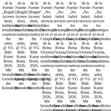
de la
de la
de la
de la
de la
de la
de la
de la
Fuente:
Fuente:
Fuente:
Fuente:
Fuente:
Fuente:
Fuente:
Fuente:
„Brigde“
„Brigde“
„Brigde“
„No
„No
„No
„No
„No
(screen
(screen
(screen
habrá
habrá
habrá
habrá
habrá
shot),
shot),
shot),
servicio
servicio
servicio
servicio
servicio
multimedia
multimedia
multimedia
los
los
los
los
los
installation,
installation,
installation,
Domingos
Domingos
Domingos
Domingos
Domingos
courtesy
courtesy
courtesy
ni en el
ni en el
ni en el
ni en el
ni en el
the
the
the
Cumpleaños
Cumpleaños
Cumpleaños
Cumpleaños
Cumpleaño
artist,
artist,
artist,
de la
de la
de la
de la
de la
@ VG
@ VG
@ VG
Reina
Reina
Reina
Reina
Reina
Bild-
Bild-
Bild-
Victoria,
Victoria,
Victoria,
Victoria,
Victoria,
Kunst
Kunst
Kunst
multimedia
multimedia
multimedia
multimedia
multimedia
Bonn,
Bonn,
Bonn,
installation,
installation,
installation,
installation,
installation,
2026,
2026,
2026,
courtesy
courtesy
courtesy
courtesy
courtesy
Mit
Mit
Mit
the
the
the
the
the
freundlicher
freundlicher
freundlicher
artist,
artist,
artist,
artist,
artist,
Genehmigung
Genehmigung
Genehmigung
@ VG
@ VG
@ VG
@ VG
@ VG
der
der
der
Bild-
Bild-
Bild-
Bild-
Bild-
Künstlerin
Künstlerin
Künstlerin
Kunst
Kunst
Kunst
Kunst
Kunst
Bonn,
Bonn,
Bonn,
Bonn,
Bonn,
2026,
2026,
2026,
2026,
2026,
Mit
Mit
Mit
Mit
Mit
freundlicher
freundlicher
freundlicher
freundlicher
freundlicher
Genehmigung
Genehmigung
Genehmigung
Genehmigung
Genehmigu