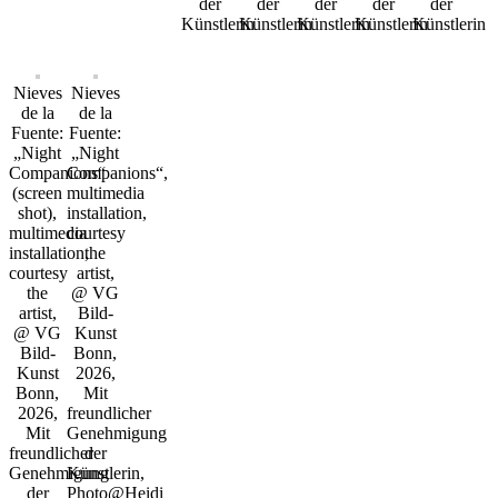
der
der
der
der
der
Künstlerin
Künstlerin
Künstlerin
Künstlerin
Künstlerin
Nieves
Nieves
de la
de la
Fuente:
Fuente:
„Night
„Night
Companions“
Companions“,
(screen
multimedia
shot),
installation,
multimedia
courtesy
installation,
the
courtesy
artist,
the
@ VG
artist,
Bild-
@ VG
Kunst
Bild-
Bonn,
Kunst
2026,
Bonn,
Mit
2026,
freundlicher
Mit
Genehmigung
freundlicher
der
Genehmigung
Künstlerin,
der
Photo@Heidi