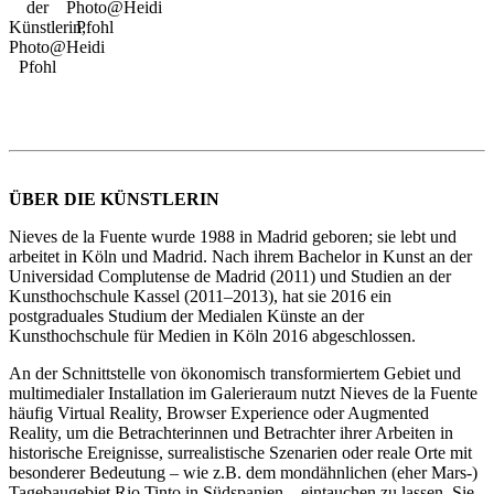
der
Photo@Heidi
Künstlerin,
Pfohl
Photo@Heidi
Pfohl
ÜBER DIE KÜNSTLERIN
Nieves de la Fuente wurde 1988 in Madrid geboren; sie lebt und
arbeitet in Köln und Madrid. Nach ihrem Bachelor in Kunst an der
Universidad Complutense de Madrid (2011) und Studien an der
Kunsthochschule Kassel (2011–2013), hat sie 2016 ein
postgraduales Studium der Medialen Künste an der
Kunsthochschule für Medien in Köln 2016 abgeschlossen.
An der Schnittstelle von ökonomisch transformiertem Gebiet und
multimedialer Installation im Galerieraum nutzt Nieves de la Fuente
häufig Virtual Reality, Browser Experience oder Augmented
Reality, um die Betrachterinnen und Betrachter ihrer Arbeiten in
historische Ereignisse, surrealistische Szenarien oder reale Orte mit
besonderer Bedeutung – wie z.B. dem mondähnlichen (eher Mars-)
Tagebaugebiet Rio Tinto in Südspanien – eintauchen zu lassen. Sie