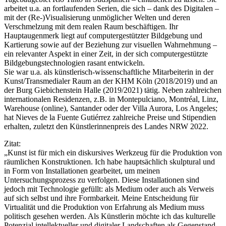
arbeitet u.a. an fortlaufenden Serien, die sich – dank des Digitalen –
mit der (Re-)Visualisierung unmöglicher Welten und deren
Verschmelzung mit dem realen Raum beschäftigen. Ihr
Hauptaugenmerk liegt auf computergestützter Bildgebung und
Kartierung sowie auf der Beziehung zur visuellen Wahrnehmung –
ein relevanter Aspekt in einer Zeit, in der sich computergestützte
Bildgebungstechnologien rasant entwickeln.
Sie war u.a. als künstlerisch-wissenschaftliche Mitarbeiterin in der
Kunst/Transmedialer Raum an der KHM Köln (2018/2019) und an
der Burg Giebichenstein Halle (2019/2021) tätig. Neben zahlreichen
internationalen Residenzen, z.B. in Montepulciano, Montréal, Linz,
Warehouse (online), Santander oder der Villa Aurora, Los Angeles;
hat Nieves de la Fuente Gutiérrez zahlreiche Preise und Stipendien
erhalten, zuletzt den Künstlerinnenpreis des Landes NRW 2022.
Zitat:
„Kunst ist für mich ein diskursives Werkzeug für die Produktion von
räumlichen Konstruktionen. Ich habe hauptsächlich skulptural und
in Form von Installationen gearbeitet, um meinen
Untersuchungsprozess zu verfolgen. Diese Installationen sind
jedoch mit Technologie gefüllt: als Medium oder auch als Verweis
auf sich selbst und ihre Formbarkeit. Meine Entscheidung für
Virtualität und die Produktion von Erfahrung als Medium muss
politisch gesehen werden. Als Künstlerin möchte ich das kulturelle
Potenzial intellektueller und digitaler Landschaften als Gegenstand