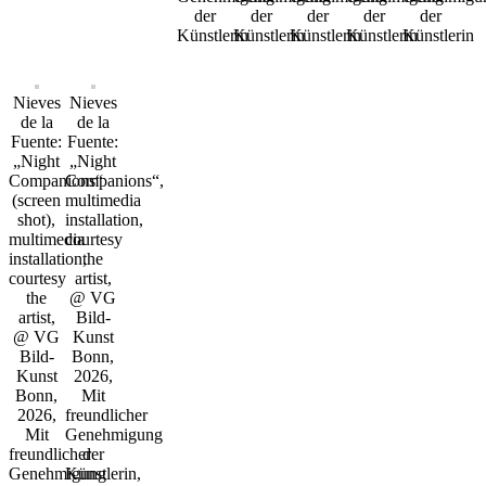
der
der
der
der
der
Künstlerin
Künstlerin
Künstlerin
Künstlerin
Künstlerin
Nieves
Nieves
de la
de la
Fuente:
Fuente:
„Night
„Night
Companions“
Companions“,
(screen
multimedia
shot),
installation,
multimedia
courtesy
installation,
the
courtesy
artist,
the
@ VG
artist,
Bild-
@ VG
Kunst
Bild-
Bonn,
Kunst
2026,
Bonn,
Mit
2026,
freundlicher
Mit
Genehmigung
freundlicher
der
Genehmigung
Künstlerin,