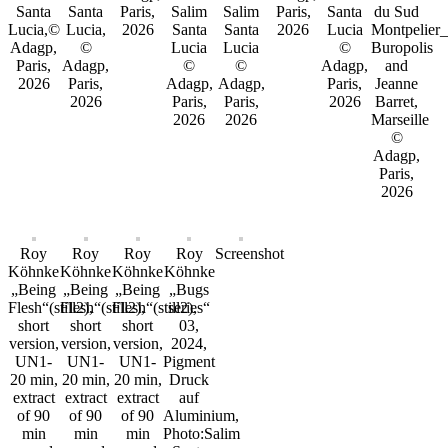
Santa
Santa
Paris,
Salim
Salim
Paris,
Santa
du Sud
Lucia,©
Lucia,
2026
Santa
Santa
2026
Lucia
Montpelier_S
Adagp,
©
Lucia
Lucia
©
Buropolis
Paris,
Adagp,
©
©
Adagp,
and
2026
Paris,
Adagp,
Adagp,
Paris,
Jeanne
2026
Paris,
Paris,
2026
Barret,
2026
2026
Marseille
©
Adagp,
Paris,
2026
Roy
Roy
Roy
Roy
Screenshot
Köhnke
Köhnke
Köhnke
Köhnke
„Being
„Being
„Being
„Bugs
Flesh“(still2),
Flesh“(still2),
Flesh“(still2),
series“
short
short
short
03,
version,
version,
version,
2024,
UN1-
UN1-
UN1-
Pigment
20 min,
20 min,
20 min,
Druck
extract
extract
extract
auf
of 90
of 90
of 90
Aluminium,
min
min
min
Photo:Salim